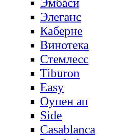
Эмбаси
Элеганс
Каберне
Винотека
Стемлесс
Tiburon
Easy
Оупен ап
Side
Casablanca