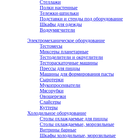
Стеллажи
Полки настенные
Тележки-шпильки
Подставки и стенды под оборудование
Шкафы для одежды
Водоумягчители
Электромеханическое оборудование
Тестомесы
Миксеры планетарные
Тестоделители и округлители
Тестораскаточные машины
Прессы для пиццы
Машины для формирования пасты
Сыротерки
Мукопросеиватели
Мясорубки
Овощерезки
Слайсеры
Куттеры
Холодильное оборудование
Столы охлаждаемые для пиццы
Столы охлаждаемые, морозильные
Витрины барные
Шкафы холодильные, морозильные