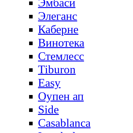
Эмбаси
Элеганс
Каберне
Винотека
Стемлесс
Tiburon
Easy
Оупен ап
Side
Casablanca