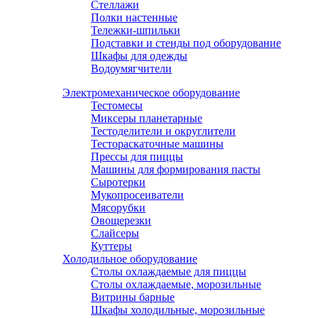
Стеллажи
Полки настенные
Тележки-шпильки
Подставки и стенды под оборудование
Шкафы для одежды
Водоумягчители
Электромеханическое оборудование
Тестомесы
Миксеры планетарные
Тестоделители и округлители
Тестораскаточные машины
Прессы для пиццы
Машины для формирования пасты
Сыротерки
Мукопросеиватели
Мясорубки
Овощерезки
Слайсеры
Куттеры
Холодильное оборудование
Столы охлаждаемые для пиццы
Столы охлаждаемые, морозильные
Витрины барные
Шкафы холодильные, морозильные