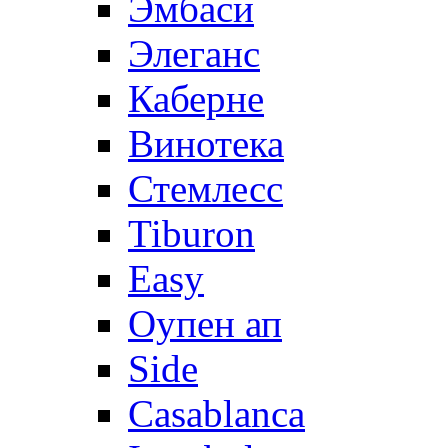
Эмбаси
Элеганс
Каберне
Винотека
Стемлесс
Tiburon
Easy
Оупен ап
Side
Casablanca