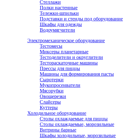
Стеллажи
Полки настенные
Тележки-шпильки
Подставки и стенды под оборудование
Шкафы для одежды
Водоумягчители
Электромеханическое оборудование
Тестомесы
Миксеры планетарные
Тестоделители и округлители
Тестораскаточные машины
Прессы для пиццы
Машины для формирования пасты
Сыротерки
Мукопросеиватели
Мясорубки
Овощерезки
Слайсеры
Куттеры
Холодильное оборудование
Столы охлаждаемые для пиццы
Столы охлаждаемые, морозильные
Витрины барные
Шкафы холодильные, морозильные