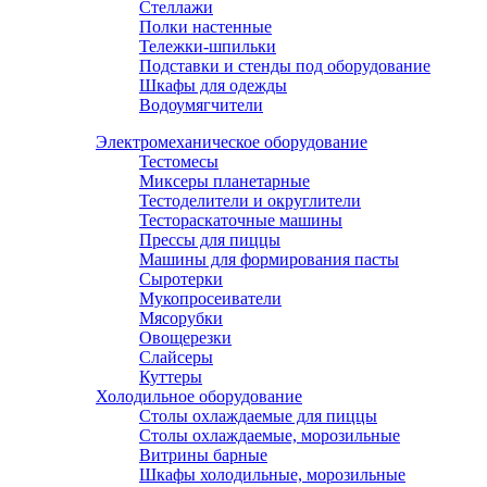
Стеллажи
Полки настенные
Тележки-шпильки
Подставки и стенды под оборудование
Шкафы для одежды
Водоумягчители
Электромеханическое оборудование
Тестомесы
Миксеры планетарные
Тестоделители и округлители
Тестораскаточные машины
Прессы для пиццы
Машины для формирования пасты
Сыротерки
Мукопросеиватели
Мясорубки
Овощерезки
Слайсеры
Куттеры
Холодильное оборудование
Столы охлаждаемые для пиццы
Столы охлаждаемые, морозильные
Витрины барные
Шкафы холодильные, морозильные