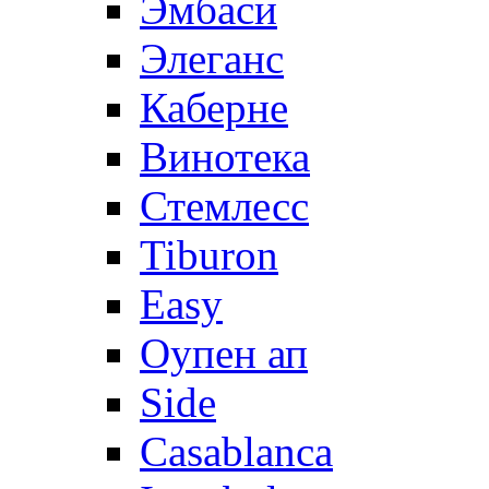
Эмбаси
Элеганс
Каберне
Винотека
Стемлесс
Tiburon
Easy
Оупен ап
Side
Casablanca