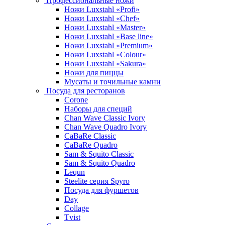
Профессиональные ножи
Ножи Luxstahl «Profi»
Ножи Luxstahl «Chef»
Ножи Luxstahl «Master»
Ножи Luxstahl «Base line»
Ножи Luxstahl «Premium»
Ножи Luxstahl «Colour»
Ножи Luxstahl «Sakura»
Ножи для пиццы
Мусаты и точильные камни
Посуда для ресторанов
Corone
Наборы для специй
Chan Wave Classic Ivory
Chan Wave Quadro Ivory
CaBaRe Classic
CaBaRe Quadro
Sam & Squito Classic
Sam & Squito Quadro
Lequn
Steelite серия Spyro
Посуда для фуршетов
Day
Collage
Tvist