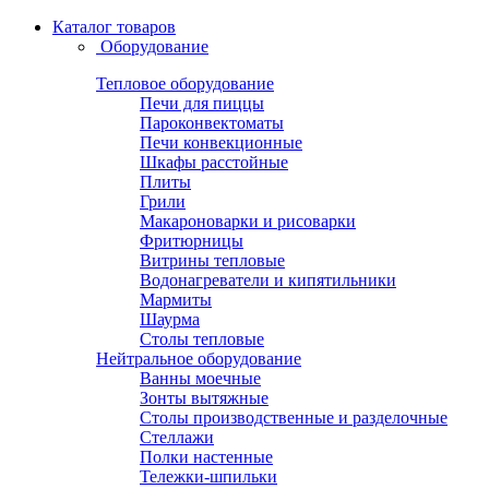
Каталог товаров
Оборудование
Тепловое оборудование
Печи для пиццы
Пароконвектоматы
Печи конвекционные
Шкафы расстойные
Плиты
Грили
Макароноварки и рисоварки
Фритюрницы
Витрины тепловые
Водонагреватели и кипятильники
Мармиты
Шаурма
Столы тепловые
Нейтральное оборудование
Ванны моечные
Зонты вытяжные
Столы производственные и разделочные
Стеллажи
Полки настенные
Тележки-шпильки