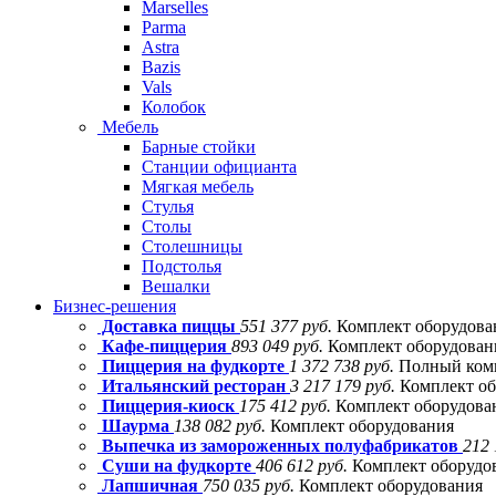
Marselles
Parma
Astra
Bazis
Vals
Колобок
Мебель
Барные стойки
Станции официанта
Мягкая мебель
Стулья
Столы
Столешницы
Подстолья
Вешалки
Бизнес-решения
Доставка пиццы
551 377 руб.
Комплект оборудова
Кафе-пиццерия
893 049 руб.
Комплект оборудовани
Пиццерия на фудкорте
1 372 738 руб.
Полный комп
Итальянский ресторан
3 217 179 руб.
Комплект об
Пиццерия-киоск
175 412 руб.
Комплект оборудова
Шаурма
138 082 руб.
Комплект оборудования
Выпечка из замороженных полуфабрикатов
212 
Суши на фудкорте
406 612 руб.
Комплект оборудо
Лапшичная
750 035 руб.
Комплект оборудования