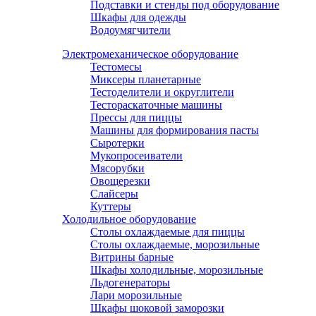
Подставки и стенды под оборудование
Шкафы для одежды
Водоумягчители
Электромеханическое оборудование
Тестомесы
Миксеры планетарные
Тестоделители и округлители
Тестораскаточные машины
Прессы для пиццы
Машины для формирования пасты
Сыротерки
Мукопросеиватели
Мясорубки
Овощерезки
Слайсеры
Куттеры
Холодильное оборудование
Столы охлаждаемые для пиццы
Столы охлаждаемые, морозильные
Витрины барные
Шкафы холодильные, морозильные
Льдогенераторы
Лари морозильные
Шкафы шоковой заморозки