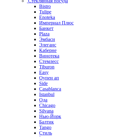
Стеклянная посуда
Bistro
Tulipe
Enoteka
Империал Плюс
Банкет
Plaza
Эмбаси
Элеганс
Каберне
Винотека
Стемлесс
Tiburon
Easy
Оупен ап
Side
Casablanca
Istanbul
Ода
Chicago
Silvana
Нью-Йорк
Балтик
Tango
Стиль