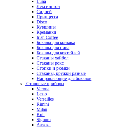
Luna
Лексингтон
Сидней
Принцесса
Disco
Кувшины
Креманки
Irish Coffee
Бокалы для коньяка
Бокалы для пива
Бокалы для коктейлей
Стаканы хайбол
Стаканы рокс
Стопки и рюмки
Стаканы, кружки разные
Направляющие для бокалов
Столовые приборы
Verona
Lazio
Versailles
Rimini
Milan
Kult
Signum
Аляска