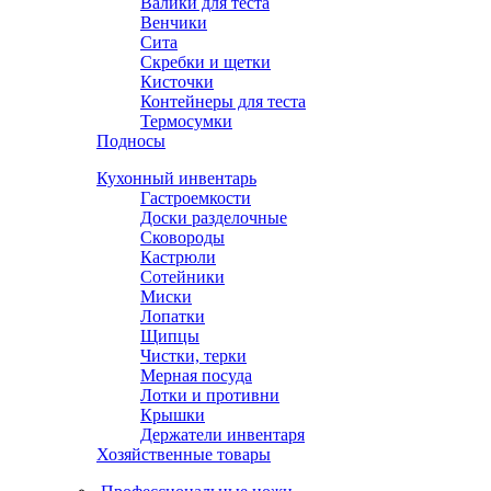
Валики для теста
Венчики
Сита
Скребки и щетки
Кисточки
Контейнеры для теста
Термосумки
Подносы
Кухонный инвентарь
Гастроемкости
Доски разделочные
Сковороды
Кастрюли
Сотейники
Миски
Лопатки
Щипцы
Чистки, терки
Мерная посуда
Лотки и противни
Крышки
Держатели инвентаря
Хозяйственные товары