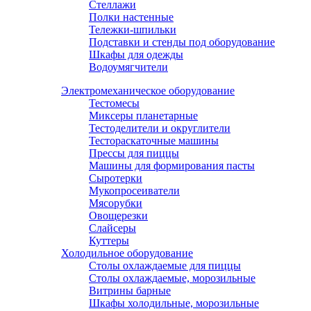
Стеллажи
Полки настенные
Тележки-шпильки
Подставки и стенды под оборудование
Шкафы для одежды
Водоумягчители
Электромеханическое оборудование
Тестомесы
Миксеры планетарные
Тестоделители и округлители
Тестораскаточные машины
Прессы для пиццы
Машины для формирования пасты
Сыротерки
Мукопросеиватели
Мясорубки
Овощерезки
Слайсеры
Куттеры
Холодильное оборудование
Столы охлаждаемые для пиццы
Столы охлаждаемые, морозильные
Витрины барные
Шкафы холодильные, морозильные