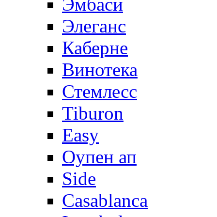
Эмбаси
Элеганс
Каберне
Винотека
Стемлесс
Tiburon
Easy
Оупен ап
Side
Casablanca