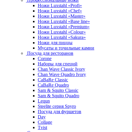
Профессиональные ножи
Ножи Luxstahl «Profi»
Ножи Luxstahl «Chef»
Ножи Luxstahl «Master»
Ножи Luxstahl «Base line»
Ножи Luxstahl «Premium»
Ножи Luxstahl «Colour»
Ножи Luxstahl «Sakura»
Ножи для пиццы
Мусаты и точильные камни
Посуда для ресторанов
Corone
Наборы для специй
Chan Wave Classic Ivory
Chan Wave Quadro Ivory
CaBaRe Classic
CaBaRe Quadro
Sam & Squito Classic
Sam & Squito Quadro
Lequn
Steelite серия Spyro
Посуда для фуршетов
Day
Collage
Tvist