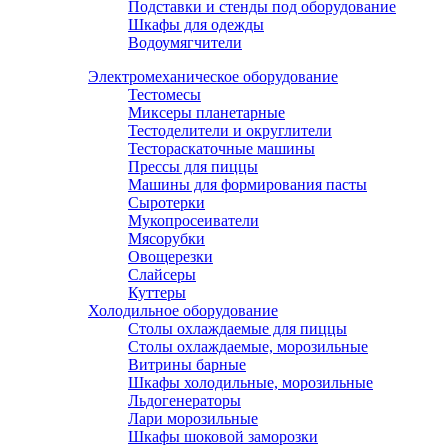
Подставки и стенды под оборудование
Шкафы для одежды
Водоумягчители
Электромеханическое оборудование
Тестомесы
Миксеры планетарные
Тестоделители и округлители
Тестораскаточные машины
Прессы для пиццы
Машины для формирования пасты
Сыротерки
Мукопросеиватели
Мясорубки
Овощерезки
Слайсеры
Куттеры
Холодильное оборудование
Столы охлаждаемые для пиццы
Столы охлаждаемые, морозильные
Витрины барные
Шкафы холодильные, морозильные
Льдогенераторы
Лари морозильные
Шкафы шоковой заморозки