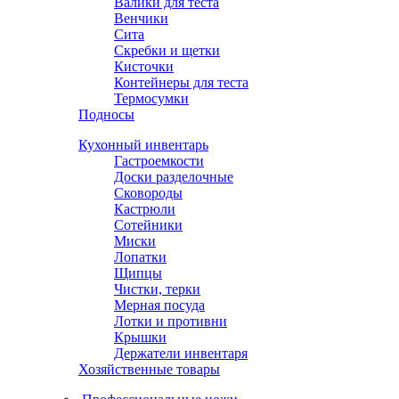
Валики для теста
Венчики
Сита
Скребки и щетки
Кисточки
Контейнеры для теста
Термосумки
Подносы
Кухонный инвентарь
Гастроемкости
Доски разделочные
Сковороды
Кастрюли
Сотейники
Миски
Лопатки
Щипцы
Чистки, терки
Мерная посуда
Лотки и противни
Крышки
Держатели инвентаря
Хозяйственные товары