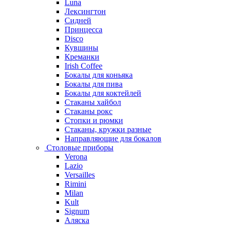
Luna
Лексингтон
Сидней
Принцесса
Disco
Кувшины
Креманки
Irish Coffee
Бокалы для коньяка
Бокалы для пива
Бокалы для коктейлей
Стаканы хайбол
Стаканы рокс
Стопки и рюмки
Стаканы, кружки разные
Направляющие для бокалов
Столовые приборы
Verona
Lazio
Versailles
Rimini
Milan
Kult
Signum
Аляска