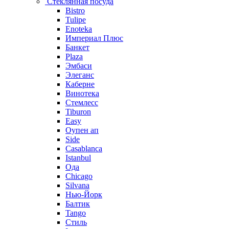
Стеклянная посуда
Bistro
Tulipe
Enoteka
Империал Плюс
Банкет
Plaza
Эмбаси
Элеганс
Каберне
Винотека
Стемлесс
Tiburon
Easy
Оупен ап
Side
Casablanca
Istanbul
Ода
Chicago
Silvana
Нью-Йорк
Балтик
Tango
Стиль