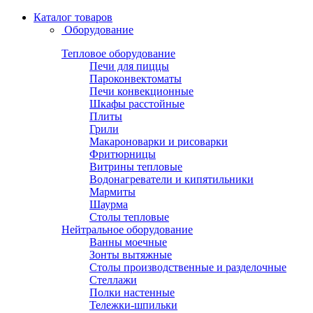
Каталог товаров
Оборудование
Тепловое оборудование
Печи для пиццы
Пароконвектоматы
Печи конвекционные
Шкафы расстойные
Плиты
Грили
Макароноварки и рисоварки
Фритюрницы
Витрины тепловые
Водонагреватели и кипятильники
Мармиты
Шаурма
Столы тепловые
Нейтральное оборудование
Ванны моечные
Зонты вытяжные
Столы производственные и разделочные
Стеллажи
Полки настенные
Тележки-шпильки