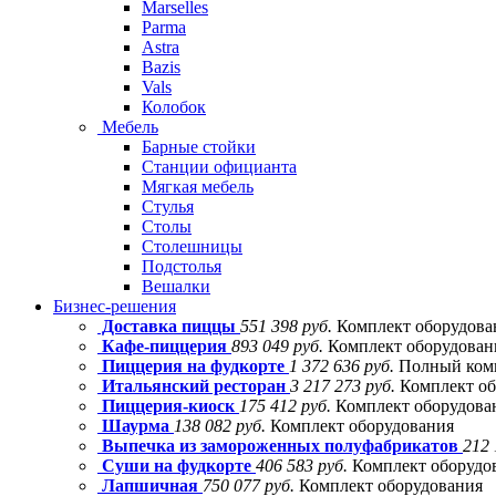
Marselles
Parma
Astra
Bazis
Vals
Колобок
Мебель
Барные стойки
Станции официанта
Мягкая мебель
Стулья
Столы
Столешницы
Подстолья
Вешалки
Бизнес-решения
Доставка пиццы
551 398 руб.
Комплект оборудова
Кафе-пиццерия
893 049 руб.
Комплект оборудовани
Пиццерия на фудкорте
1 372 636 руб.
Полный комп
Итальянский ресторан
3 217 273 руб.
Комплект об
Пиццерия-киоск
175 412 руб.
Комплект оборудова
Шаурма
138 082 руб.
Комплект оборудования
Выпечка из замороженных полуфабрикатов
212 
Суши на фудкорте
406 583 руб.
Комплект оборудо
Лапшичная
750 077 руб.
Комплект оборудования