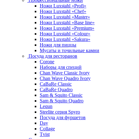
Профессиональные ножи
Ножи Luxstahl «Profi»
Ножи Luxstahl «Chef»
Ножи Luxstahl «Master»
Ножи Luxstahl «Base line»
Ножи Luxstahl «Premium»
Ножи Luxstahl «Colour»
Ножи Luxstahl «Sakura»
Ножи для пиццы
Мусаты и точильные камни
Посуда для ресторанов
Corone
Наборы для специй
Chan Wave Classic Ivory
Chan Wave Quadro Ivory
CaBaRe Classic
CaBaRe Quadro
Sam & Squito Classic
Sam & Squito Quadro
Lequn
Steelite серия Spyro
Посуда для фуршетов
Day
Collage
Tvist