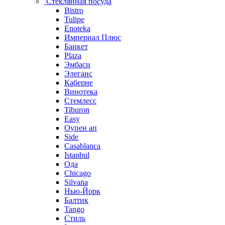
Стеклянная посуда
Bistro
Tulipe
Enoteka
Империал Плюс
Банкет
Plaza
Эмбаси
Элеганс
Каберне
Винотека
Стемлесс
Tiburon
Easy
Оупен ап
Side
Casablanca
Istanbul
Ода
Chicago
Silvana
Нью-Йорк
Балтик
Tango
Стиль