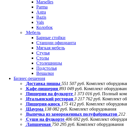
Marselles
Parma
Astra
Bazis
Vals
Колобок
Мебель
Барные стойки
Станции официанта
Мягкая мебель
Стулья
Столы
Столешницы
Подстолья
Вешалки
Бизнес-решения
Доставка пиццы
551 507 руб.
Комплект оборудова
Кафе-пиццерия
893 049 руб.
Комплект оборудовани
Пиццерия на фудкорте
1 373 016 руб.
Полный комп
Итальянский ресторан
3 217 762 руб.
Комплект об
Пиццерия-киоск
175 412 руб.
Комплект оборудова
Шаурма
138 082 руб.
Комплект оборудования
Выпечка из замороженных полуфабрикатов
212 
Суши на фудкорте
406 692 руб.
Комплект оборудо
Лапшичная
750 295 руб.
Комплект оборудования