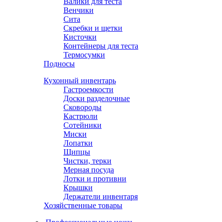
Валики для теста
Венчики
Сита
Скребки и щетки
Кисточки
Контейнеры для теста
Термосумки
Подносы
Кухонный инвентарь
Гастроемкости
Доски разделочные
Сковороды
Кастрюли
Сотейники
Миски
Лопатки
Щипцы
Чистки, терки
Мерная посуда
Лотки и противни
Крышки
Держатели инвентаря
Хозяйственные товары