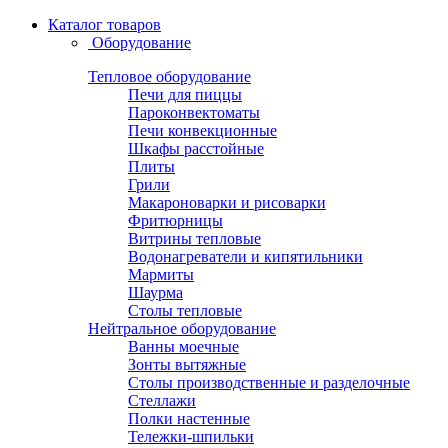
Каталог товаров
Оборудование
Тепловое оборудование
Печи для пиццы
Пароконвектоматы
Печи конвекционные
Шкафы расстойные
Плиты
Грили
Макароноварки и рисоварки
Фритюрницы
Витрины тепловые
Водонагреватели и кипятильники
Мармиты
Шаурма
Столы тепловые
Нейтральное оборудование
Ванны моечные
Зонты вытяжные
Столы производственные и разделочные
Стеллажи
Полки настенные
Тележки-шпильки