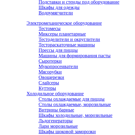
Подставки и стенды под оборудование
Шкафы для одежды
Водоумягчители
Электромеханическое оборудование
Тестомесы
Миксеры планетарные
Тестоделители и округлители
Тестораскаточные машины
Прессы для пиццы
Машины для формирования пасты
Сыротерки
Мукопросеиватели
Мясорубки
Овощерезки
Слайсеры
Куттеры
Холодильное оборудование
Столы охлаждаемые для пиццы
Столы охлаждаемые, морозильные
Витрины барные
Шкафы холодильные, морозильные
Льдогенераторы
Лари морозильные
Шкафы шоковой заморозки