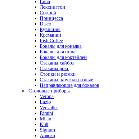
Luna
Лексингтон
Сидней
Принцесса
Disco
Кувшины
Креманки
Irish Coffee
Бокалы для коньяка
Бокалы для пива
Бокалы для коктейлей
Стаканы хайбол
Стаканы рокс
Стопки и рюмки
Стаканы, кружки разные
Направляющие для бокалов
Столовые приборы
Verona
Lazio
Versailles
Rimini
Milan
Kult
Signum
Аляска