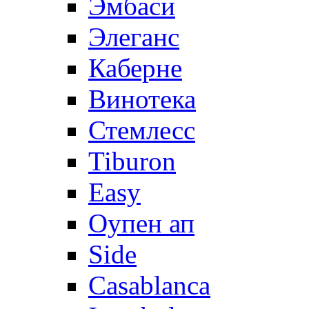
Эмбаси
Элеганс
Каберне
Винотека
Стемлесс
Tiburon
Easy
Оупен ап
Side
Casablanca