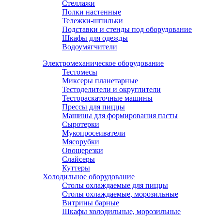
Стеллажи
Полки настенные
Тележки-шпильки
Подставки и стенды под оборудование
Шкафы для одежды
Водоумягчители
Электромеханическое оборудование
Тестомесы
Миксеры планетарные
Тестоделители и округлители
Тестораскаточные машины
Прессы для пиццы
Машины для формирования пасты
Сыротерки
Мукопросеиватели
Мясорубки
Овощерезки
Слайсеры
Куттеры
Холодильное оборудование
Столы охлаждаемые для пиццы
Столы охлаждаемые, морозильные
Витрины барные
Шкафы холодильные, морозильные