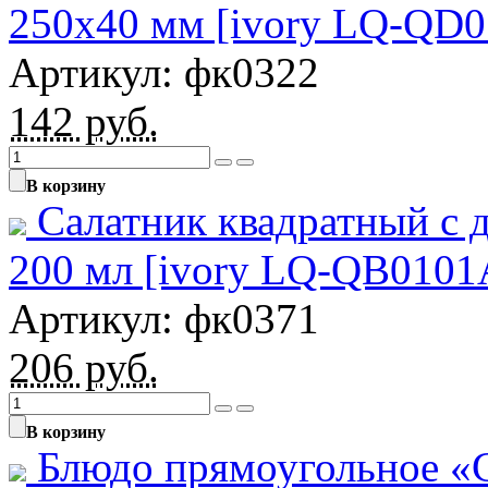
250х40 мм [ivory LQ-QD
Артикул: фк0322
142
руб.
В корзину
Салатник квадратный с 
200 мл [ivory LQ-QB0101
Артикул: фк0371
206
руб.
В корзину
Блюдо прямоугольное «C