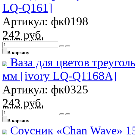
LQ-Q161]
Артикул: фк0198
242
руб.
В корзину
Ваза для цветов треуго
мм [ivory LQ-Q1168A]
Артикул: фк0325
243
руб.
В корзину
Соусник «Chan Wave» 15