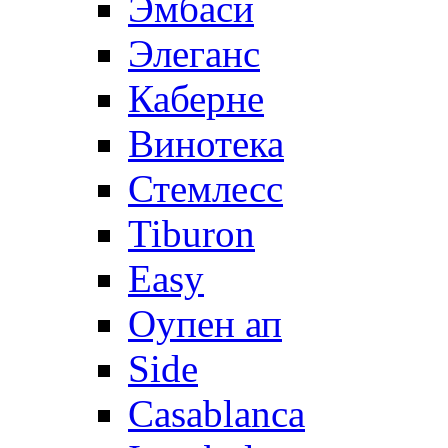
Эмбаси
Элеганс
Каберне
Винотека
Стемлесс
Tiburon
Easy
Оупен ап
Side
Casablanca