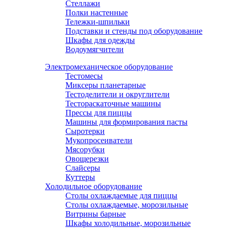
Стеллажи
Полки настенные
Тележки-шпильки
Подставки и стенды под оборудование
Шкафы для одежды
Водоумягчители
Электромеханическое оборудование
Тестомесы
Миксеры планетарные
Тестоделители и округлители
Тестораскаточные машины
Прессы для пиццы
Машины для формирования пасты
Сыротерки
Мукопросеиватели
Мясорубки
Овощерезки
Слайсеры
Куттеры
Холодильное оборудование
Столы охлаждаемые для пиццы
Столы охлаждаемые, морозильные
Витрины барные
Шкафы холодильные, морозильные