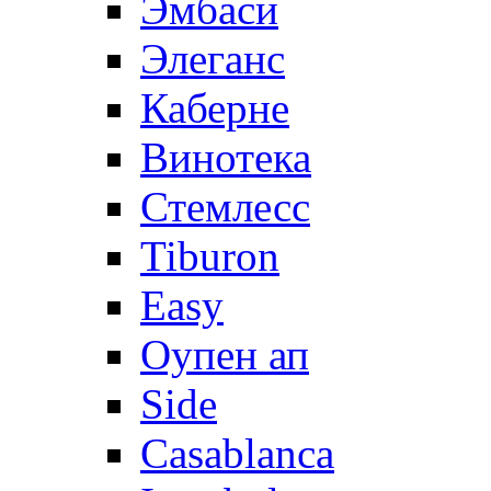
Эмбаси
Элеганс
Каберне
Винотека
Стемлесс
Tiburon
Easy
Оупен ап
Side
Casablanca