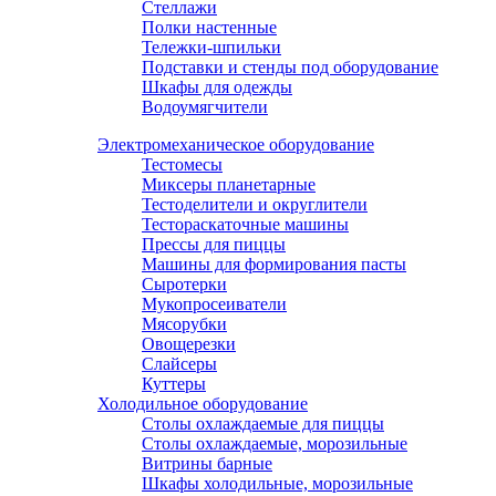
Стеллажи
Полки настенные
Тележки-шпильки
Подставки и стенды под оборудование
Шкафы для одежды
Водоумягчители
Электромеханическое оборудование
Тестомесы
Миксеры планетарные
Тестоделители и округлители
Тестораскаточные машины
Прессы для пиццы
Машины для формирования пасты
Сыротерки
Мукопросеиватели
Мясорубки
Овощерезки
Слайсеры
Куттеры
Холодильное оборудование
Столы охлаждаемые для пиццы
Столы охлаждаемые, морозильные
Витрины барные
Шкафы холодильные, морозильные