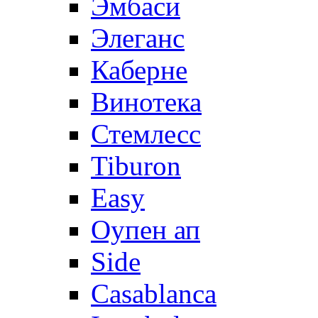
Эмбаси
Элеганс
Каберне
Винотека
Стемлесс
Tiburon
Easy
Оупен ап
Side
Casablanca