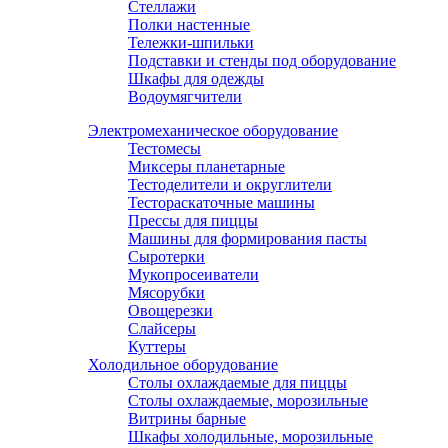
Стеллажи
Полки настенные
Тележки-шпильки
Подставки и стенды под оборудование
Шкафы для одежды
Водоумягчители
Электромеханическое оборудование
Тестомесы
Миксеры планетарные
Тестоделители и округлители
Тестораскаточные машины
Прессы для пиццы
Машины для формирования пасты
Сыротерки
Мукопросеиватели
Мясорубки
Овощерезки
Слайсеры
Куттеры
Холодильное оборудование
Столы охлаждаемые для пиццы
Столы охлаждаемые, морозильные
Витрины барные
Шкафы холодильные, морозильные