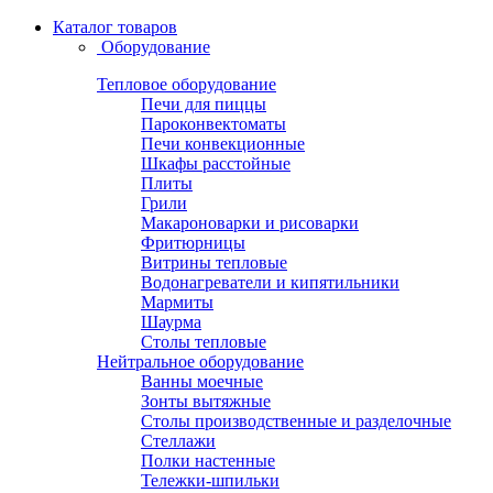
Каталог товаров
Оборудование
Тепловое оборудование
Печи для пиццы
Пароконвектоматы
Печи конвекционные
Шкафы расстойные
Плиты
Грили
Макароноварки и рисоварки
Фритюрницы
Витрины тепловые
Водонагреватели и кипятильники
Мармиты
Шаурма
Столы тепловые
Нейтральное оборудование
Ванны моечные
Зонты вытяжные
Столы производственные и разделочные
Стеллажи
Полки настенные
Тележки-шпильки