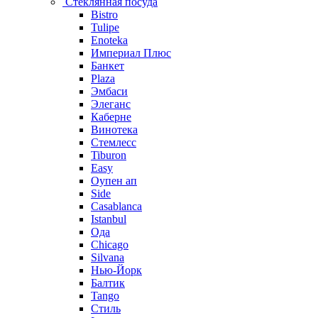
Стеклянная посуда
Bistro
Tulipe
Enoteka
Империал Плюс
Банкет
Plaza
Эмбаси
Элеганс
Каберне
Винотека
Стемлесс
Tiburon
Easy
Оупен ап
Side
Casablanca
Istanbul
Ода
Chicago
Silvana
Нью-Йорк
Балтик
Tango
Стиль