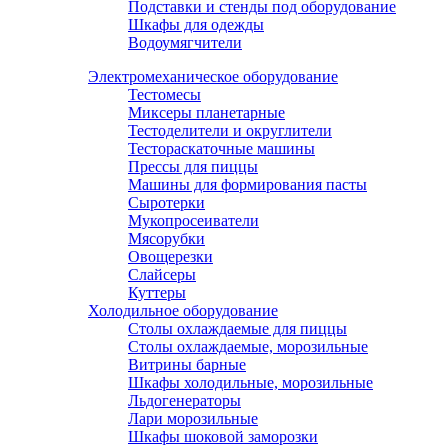
Подставки и стенды под оборудование
Шкафы для одежды
Водоумягчители
Электромеханическое оборудование
Тестомесы
Миксеры планетарные
Тестоделители и округлители
Тестораскаточные машины
Прессы для пиццы
Машины для формирования пасты
Сыротерки
Мукопросеиватели
Мясорубки
Овощерезки
Слайсеры
Куттеры
Холодильное оборудование
Столы охлаждаемые для пиццы
Столы охлаждаемые, морозильные
Витрины барные
Шкафы холодильные, морозильные
Льдогенераторы
Лари морозильные
Шкафы шоковой заморозки