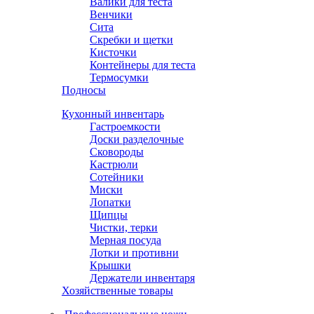
Валики для теста
Венчики
Сита
Скребки и щетки
Кисточки
Контейнеры для теста
Термосумки
Подносы
Кухонный инвентарь
Гастроемкости
Доски разделочные
Сковороды
Кастрюли
Сотейники
Миски
Лопатки
Щипцы
Чистки, терки
Мерная посуда
Лотки и противни
Крышки
Держатели инвентаря
Хозяйственные товары