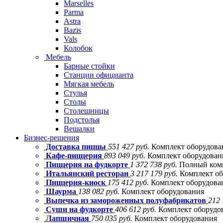
Marselles
Parma
Astra
Bazis
Vals
Колобок
Мебель
Барные стойки
Станции официанта
Мягкая мебель
Стулья
Столы
Столешницы
Подстолья
Вешалки
Бизнес-решения
Доставка пиццы
551 427 руб.
Комплект оборудова
Кафе-пиццерия
893 049 руб.
Комплект оборудовани
Пиццерия на фудкорте
1 372 738 руб.
Полный комп
Итальянский ресторан
3 217 179 руб.
Комплект об
Пиццерия-киоск
175 412 руб.
Комплект оборудова
Шаурма
138 082 руб.
Комплект оборудования
Выпечка из замороженных полуфабрикатов
212 
Суши на фудкорте
406 612 руб.
Комплект оборудо
Лапшичная
750 035 руб.
Комплект оборудования