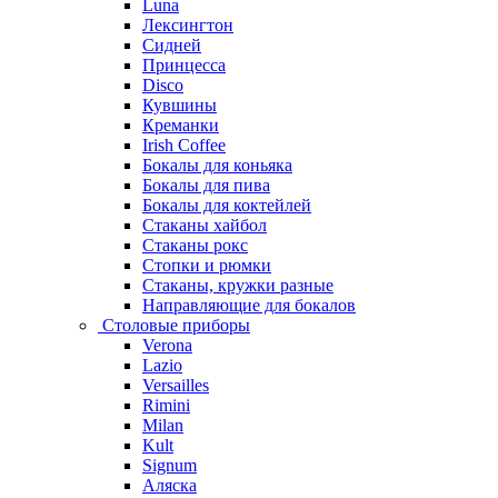
Luna
Лексингтон
Сидней
Принцесса
Disco
Кувшины
Креманки
Irish Coffee
Бокалы для коньяка
Бокалы для пива
Бокалы для коктейлей
Стаканы хайбол
Стаканы рокс
Стопки и рюмки
Стаканы, кружки разные
Направляющие для бокалов
Столовые приборы
Verona
Lazio
Versailles
Rimini
Milan
Kult
Signum
Аляска