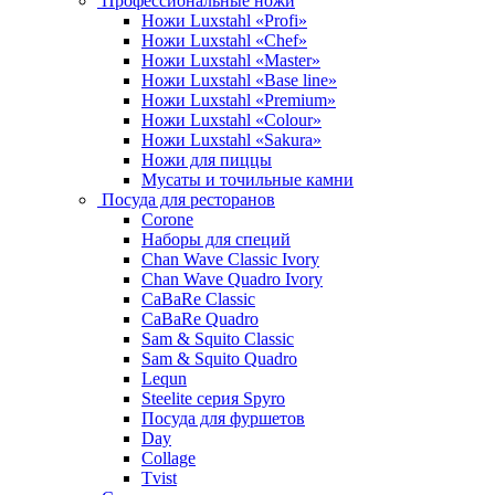
Профессиональные ножи
Ножи Luxstahl «Profi»
Ножи Luxstahl «Chef»
Ножи Luxstahl «Master»
Ножи Luxstahl «Base line»
Ножи Luxstahl «Premium»
Ножи Luxstahl «Colour»
Ножи Luxstahl «Sakura»
Ножи для пиццы
Мусаты и точильные камни
Посуда для ресторанов
Corone
Наборы для специй
Chan Wave Classic Ivory
Chan Wave Quadro Ivory
CaBaRe Classic
CaBaRe Quadro
Sam & Squito Classic
Sam & Squito Quadro
Lequn
Steelite серия Spyro
Посуда для фуршетов
Day
Collage
Tvist