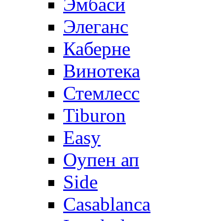
Эмбаси
Элеганс
Каберне
Винотека
Стемлесс
Tiburon
Easy
Оупен ап
Side
Casablanca