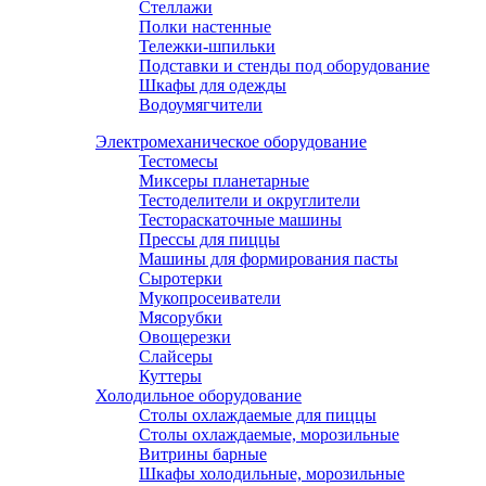
Стеллажи
Полки настенные
Тележки-шпильки
Подставки и стенды под оборудование
Шкафы для одежды
Водоумягчители
Электромеханическое оборудование
Тестомесы
Миксеры планетарные
Тестоделители и округлители
Тестораскаточные машины
Прессы для пиццы
Машины для формирования пасты
Сыротерки
Мукопросеиватели
Мясорубки
Овощерезки
Слайсеры
Куттеры
Холодильное оборудование
Столы охлаждаемые для пиццы
Столы охлаждаемые, морозильные
Витрины барные
Шкафы холодильные, морозильные