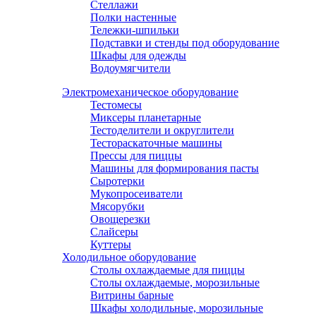
Стеллажи
Полки настенные
Тележки-шпильки
Подставки и стенды под оборудование
Шкафы для одежды
Водоумягчители
Электромеханическое оборудование
Тестомесы
Миксеры планетарные
Тестоделители и округлители
Тестораскаточные машины
Прессы для пиццы
Машины для формирования пасты
Сыротерки
Мукопросеиватели
Мясорубки
Овощерезки
Слайсеры
Куттеры
Холодильное оборудование
Столы охлаждаемые для пиццы
Столы охлаждаемые, морозильные
Витрины барные
Шкафы холодильные, морозильные