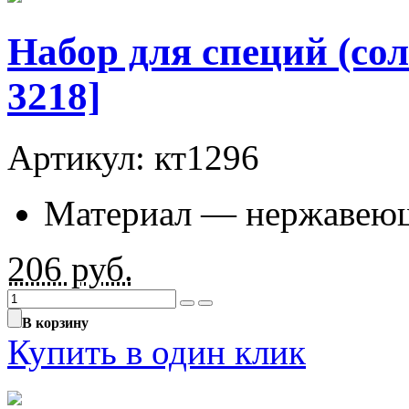
Набор для специй (сол
3218]
Артикул: кт1296
Материал — нержавеющ
206
руб.
В корзину
Купить в один клик