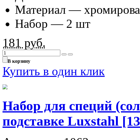
Материал — хромирова
Набор — 2 шт
181
руб.
В корзину
Купить в один клик
Набор для специй (сол
подставке Luxstahl [13