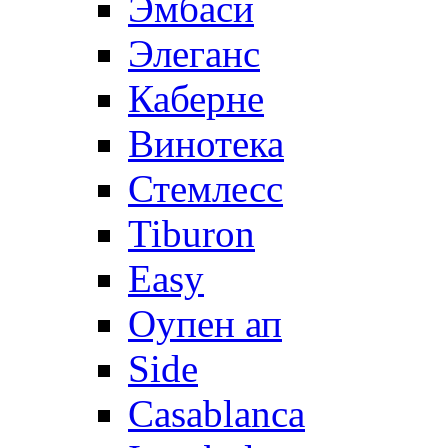
Эмбаси
Элеганс
Каберне
Винотека
Стемлесс
Tiburon
Easy
Оупен ап
Side
Casablanca