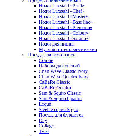
Профессиональные ножи
Ножи Luxstahl «Profi»
Ножи Luxstahl «Chef»
Ножи Luxstahl «Master»
Ножи Luxstahl «Base line»
Ножи Luxstahl «Premium»
Ножи Luxstahl «Colour»
Ножи Luxstahl «Sakura»
Ножи для пиццы
Мусаты и точильные камни
Посуда для ресторанов
Corone
Наборы для специй
Chan Wave Classic Ivory
Chan Wave Quadro Ivory
CaBaRe Classic
CaBaRe Quadro
Sam & Squito Classic
Sam & Squito Quadro
Lequn
Steelite серия Spyro
Посуда для фуршетов
Day
Collage
Tvist