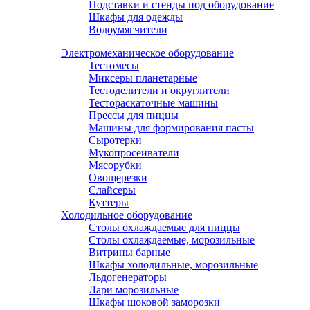
Подставки и стенды под оборудование
Шкафы для одежды
Водоумягчители
Электромеханическое оборудование
Тестомесы
Миксеры планетарные
Тестоделители и округлители
Тестораскаточные машины
Прессы для пиццы
Машины для формирования пасты
Сыротерки
Мукопросеиватели
Мясорубки
Овощерезки
Слайсеры
Куттеры
Холодильное оборудование
Столы охлаждаемые для пиццы
Столы охлаждаемые, морозильные
Витрины барные
Шкафы холодильные, морозильные
Льдогенераторы
Лари морозильные
Шкафы шоковой заморозки