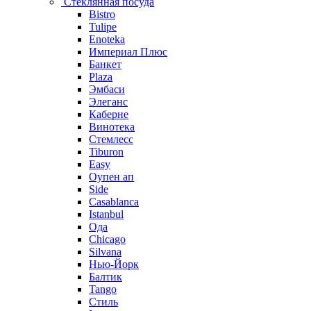
Стеклянная посуда
Bistro
Tulipe
Enoteka
Империал Плюс
Банкет
Plaza
Эмбаси
Элеганс
Каберне
Винотека
Стемлесс
Tiburon
Easy
Оупен ап
Side
Casablanca
Istanbul
Ода
Chicago
Silvana
Нью-Йорк
Балтик
Tango
Стиль