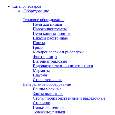
Каталог товаров
Оборудование
Тепловое оборудование
Печи для пиццы
Пароконвектоматы
Печи конвекционные
Шкафы расстойные
Плиты
Грили
Макароноварки и рисоварки
Фритюрницы
Витрины тепловые
Водонагреватели и кипятильники
Мармиты
Шаурма
Столы тепловые
Нейтральное оборудование
Ванны моечные
Зонты вытяжные
Столы производственные и разделочные
Стеллажи
Полки настенные
Тележки-шпильки