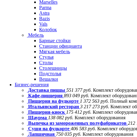
Marselles
Parma
Astra
Bazis
Vals
Колобок
Мебель
Барные стойки
Станции официанта
Мягкая мебель
Стулья
Столы
Столешницы
Подстолья
Вешалки
Бизнес-решения
Доставка пиццы
551 377 руб.
Комплект оборудова
Кафе-пиццерия
893 049 руб.
Комплект оборудовани
Пиццерия на фудкорте
1 372 563 руб.
Полный комп
Итальянский ресторан
3 217 273 руб.
Комплект об
Пиццерия-киоск
175 412 руб.
Комплект оборудова
Шаурма
138 082 руб.
Комплект оборудования
Выпечка из замороженных полуфабрикатов
212 
Суши на фудкорте
406 583 руб.
Комплект оборудо
Лапшичная
750 035 руб.
Комплект оборудования