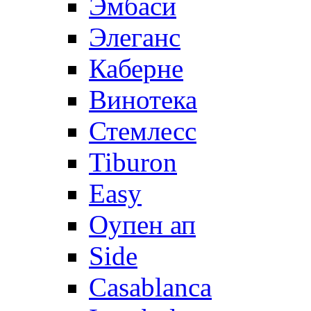
Эмбаси
Элеганс
Каберне
Винотека
Стемлесс
Tiburon
Easy
Оупен ап
Side
Casablanca