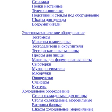
Стеллажи
Полки настенные
Тележки-шпильки
Подставки и стенды под оборудование
Шкафы для одежды
Водоумягчители
Электромеханическое оборудование
Тестомесы
Миксеры планетарные
Тестоделители и округлители
Тестораскаточные машины
Прессы для пиццы
Машины для формирования пасты
Сыротерки
Мукопросеиватели
Мясорубки
Овощерезки
Слайсеры
Куттеры
Холодильное оборудование
Столы охлаждаемые для пиццы
Столы охлаждаемые, морозильные
Витрины барные
Шкафы холодильные, морозильные