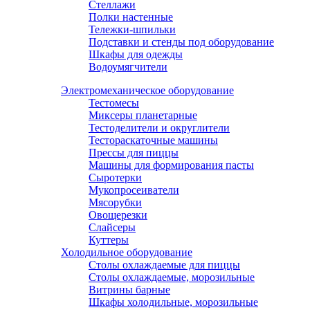
Стеллажи
Полки настенные
Тележки-шпильки
Подставки и стенды под оборудование
Шкафы для одежды
Водоумягчители
Электромеханическое оборудование
Тестомесы
Миксеры планетарные
Тестоделители и округлители
Тестораскаточные машины
Прессы для пиццы
Машины для формирования пасты
Сыротерки
Мукопросеиватели
Мясорубки
Овощерезки
Слайсеры
Куттеры
Холодильное оборудование
Столы охлаждаемые для пиццы
Столы охлаждаемые, морозильные
Витрины барные
Шкафы холодильные, морозильные