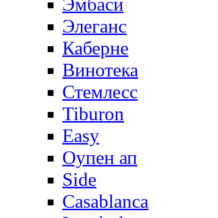
Эмбаси
Элеганс
Каберне
Винотека
Стемлесс
Tiburon
Easy
Оупен ап
Side
Casablanca