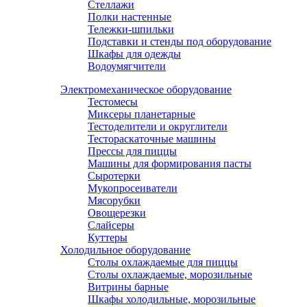
Стеллажи
Полки настенные
Тележки-шпильки
Подставки и стенды под оборудование
Шкафы для одежды
Водоумягчители
Электромеханическое оборудование
Тестомесы
Миксеры планетарные
Тестоделители и округлители
Тестораскаточные машины
Прессы для пиццы
Машины для формирования пасты
Сыротерки
Мукопросеиватели
Мясорубки
Овощерезки
Слайсеры
Куттеры
Холодильное оборудование
Столы охлаждаемые для пиццы
Столы охлаждаемые, морозильные
Витрины барные
Шкафы холодильные, морозильные