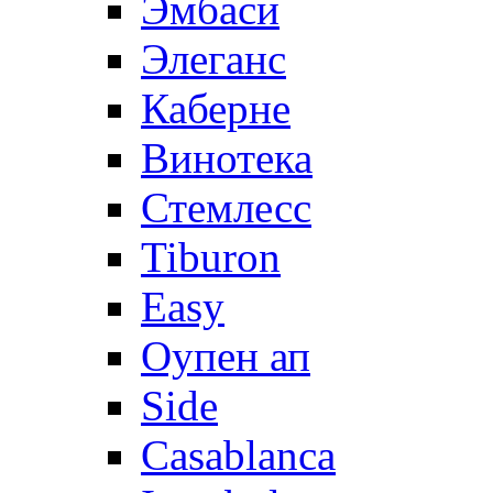
Эмбаси
Элеганс
Каберне
Винотека
Стемлесс
Tiburon
Easy
Оупен ап
Side
Casablanca