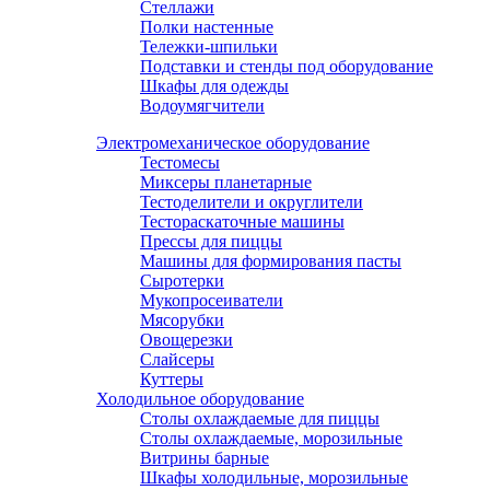
Стеллажи
Полки настенные
Тележки-шпильки
Подставки и стенды под оборудование
Шкафы для одежды
Водоумягчители
Электромеханическое оборудование
Тестомесы
Миксеры планетарные
Тестоделители и округлители
Тестораскаточные машины
Прессы для пиццы
Машины для формирования пасты
Сыротерки
Мукопросеиватели
Мясорубки
Овощерезки
Слайсеры
Куттеры
Холодильное оборудование
Столы охлаждаемые для пиццы
Столы охлаждаемые, морозильные
Витрины барные
Шкафы холодильные, морозильные