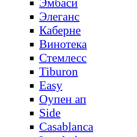
Эмбаси
Элеганс
Каберне
Винотека
Стемлесс
Tiburon
Easy
Оупен ап
Side
Casablanca