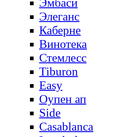
Эмбаси
Элеганс
Каберне
Винотека
Стемлесс
Tiburon
Easy
Оупен ап
Side
Casablanca