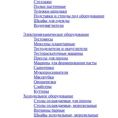
Стеллажи
Полки настенные
Тележки-шпильки
Подставки и стенды под оборудование
Шкафы для одежды
Водоумягчители
Электромеханическое оборудование
Тестомесы
Миксеры планетарные
Тестоделители и округлители
Тестораскаточные машины
Прессы для пиццы
Машины для формирования пасты
Сыротерки
Мукопросеиватели
Мясорубки
Овощерезки
Слайсеры
Куттеры
Холодильное оборудование
Столы охлаждаемые для пиццы
Столы охлаждаемые, морозильные
Витрины барные
Шкафы холодильные, морозильные