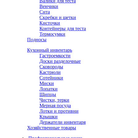
Валики для теста
Венчики
Сита
Скребки и щетки
Кисточки
Контейнеры для теста
Термосумки
Подносы
Кухонный инвентарь
Гастроемкости
Доски разделочные
Сковороды
Кастрюли
Сотейники
Миски
Лопатки
Щипцы
Чистки, терки
Мерная посуда
Лотки и противни
Крышки
Держатели инвентаря
Хозяйственные товары