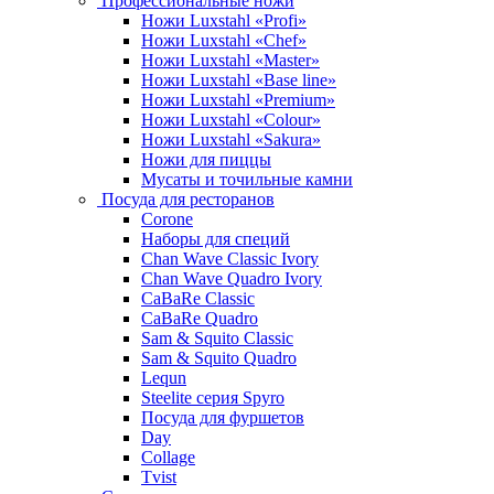
Профессиональные ножи
Ножи Luxstahl «Profi»
Ножи Luxstahl «Chef»
Ножи Luxstahl «Master»
Ножи Luxstahl «Base line»
Ножи Luxstahl «Premium»
Ножи Luxstahl «Colour»
Ножи Luxstahl «Sakura»
Ножи для пиццы
Мусаты и точильные камни
Посуда для ресторанов
Corone
Наборы для специй
Chan Wave Classic Ivory
Chan Wave Quadro Ivory
CaBaRe Classic
CaBaRe Quadro
Sam & Squito Classic
Sam & Squito Quadro
Lequn
Steelite серия Spyro
Посуда для фуршетов
Day
Collage
Tvist