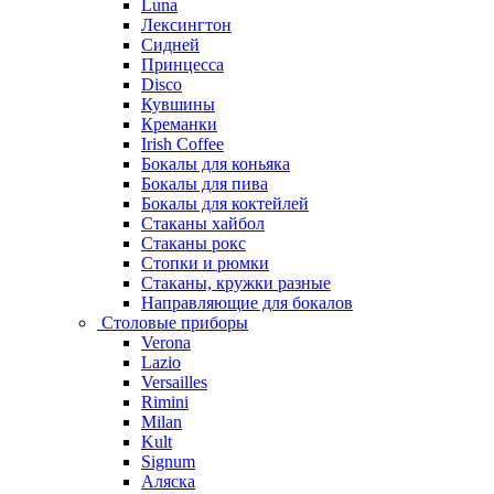
Luna
Лексингтон
Сидней
Принцесса
Disco
Кувшины
Креманки
Irish Coffee
Бокалы для коньяка
Бокалы для пива
Бокалы для коктейлей
Стаканы хайбол
Стаканы рокс
Стопки и рюмки
Стаканы, кружки разные
Направляющие для бокалов
Столовые приборы
Verona
Lazio
Versailles
Rimini
Milan
Kult
Signum
Аляска