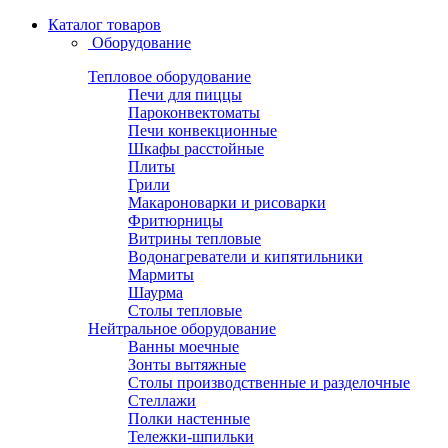
Каталог товаров
Оборудование
Тепловое оборудование
Печи для пиццы
Пароконвектоматы
Печи конвекционные
Шкафы расстойные
Плиты
Грили
Макароноварки и рисоварки
Фритюрницы
Витрины тепловые
Водонагреватели и кипятильники
Мармиты
Шаурма
Столы тепловые
Нейтральное оборудование
Ванны моечные
Зонты вытяжные
Столы производственные и разделочные
Стеллажи
Полки настенные
Тележки-шпильки