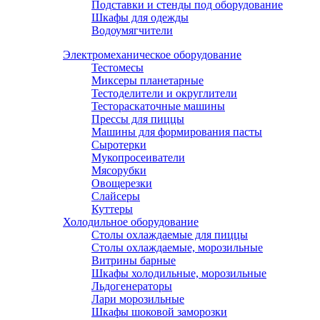
Подставки и стенды под оборудование
Шкафы для одежды
Водоумягчители
Электромеханическое оборудование
Тестомесы
Миксеры планетарные
Тестоделители и округлители
Тестораскаточные машины
Прессы для пиццы
Машины для формирования пасты
Сыротерки
Мукопросеиватели
Мясорубки
Овощерезки
Слайсеры
Куттеры
Холодильное оборудование
Столы охлаждаемые для пиццы
Столы охлаждаемые, морозильные
Витрины барные
Шкафы холодильные, морозильные
Льдогенераторы
Лари морозильные
Шкафы шоковой заморозки