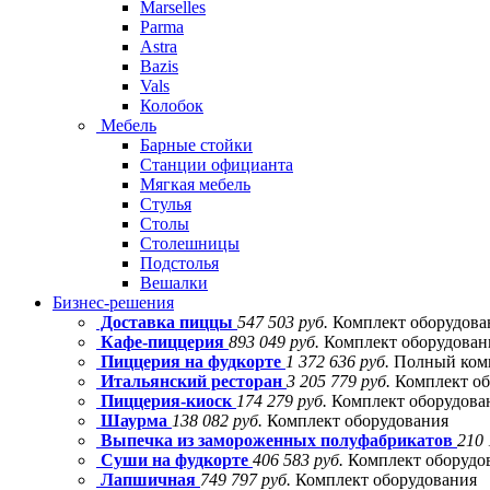
Marselles
Parma
Astra
Bazis
Vals
Колобок
Мебель
Барные стойки
Станции официанта
Мягкая мебель
Стулья
Столы
Столешницы
Подстолья
Вешалки
Бизнес-решения
Доставка пиццы
547 503 руб.
Комплект оборудова
Кафе-пиццерия
893 049 руб.
Комплект оборудовани
Пиццерия на фудкорте
1 372 636 руб.
Полный комп
Итальянский ресторан
3 205 779 руб.
Комплект об
Пиццерия-киоск
174 279 руб.
Комплект оборудова
Шаурма
138 082 руб.
Комплект оборудования
Выпечка из замороженных полуфабрикатов
210 
Суши на фудкорте
406 583 руб.
Комплект оборудо
Лапшичная
749 797 руб.
Комплект оборудования