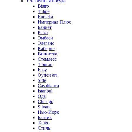
Стеклянная посуда
Bistro
Tulipe
Enoteka
Империал Плюс
Банкет
Plaza
Эмбаси
Элеганс
Каберне
Винотека
Стемлесс
Tiburon
Easy
Оупен ап
Side
Casablanca
Istanbul
Ода
Chicago
Silvana
Нью-Йорк
Балтик
Tango
Стиль