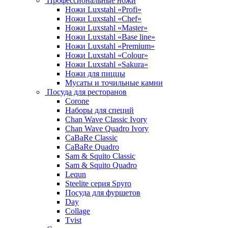
Профессиональные ножи
Ножи Luxstahl «Profi»
Ножи Luxstahl «Chef»
Ножи Luxstahl «Master»
Ножи Luxstahl «Base line»
Ножи Luxstahl «Premium»
Ножи Luxstahl «Colour»
Ножи Luxstahl «Sakura»
Ножи для пиццы
Мусаты и точильные камни
Посуда для ресторанов
Corone
Наборы для специй
Chan Wave Classic Ivory
Chan Wave Quadro Ivory
CaBaRe Classic
CaBaRe Quadro
Sam & Squito Classic
Sam & Squito Quadro
Lequn
Steelite серия Spyro
Посуда для фуршетов
Day
Collage
Tvist