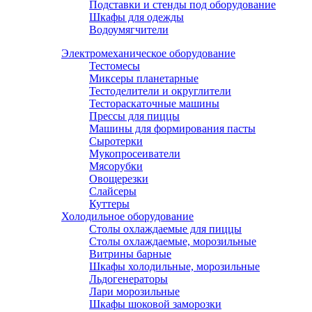
Подставки и стенды под оборудование
Шкафы для одежды
Водоумягчители
Электромеханическое оборудование
Тестомесы
Миксеры планетарные
Тестоделители и округлители
Тестораскаточные машины
Прессы для пиццы
Машины для формирования пасты
Сыротерки
Мукопросеиватели
Мясорубки
Овощерезки
Слайсеры
Куттеры
Холодильное оборудование
Столы охлаждаемые для пиццы
Столы охлаждаемые, морозильные
Витрины барные
Шкафы холодильные, морозильные
Льдогенераторы
Лари морозильные
Шкафы шоковой заморозки