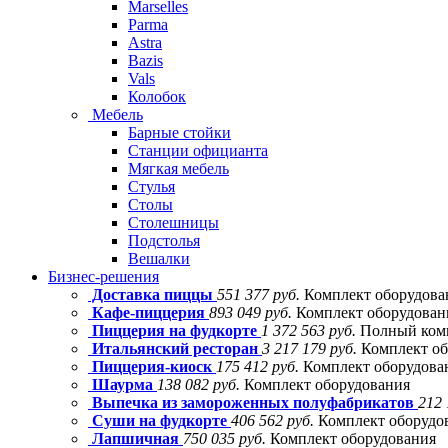
Marselles
Parma
Astra
Bazis
Vals
Колобок
Мебель
Барные стойки
Станции официанта
Мягкая мебель
Стулья
Столы
Столешницы
Подстолья
Вешалки
Бизнес-решения
Доставка пиццы
551 377 руб.
Комплект оборудова
Кафе-пиццерия
893 049 руб.
Комплект оборудовани
Пиццерия на фудкорте
1 372 563 руб.
Полный комп
Итальянский ресторан
3 217 179 руб.
Комплект об
Пиццерия-киоск
175 412 руб.
Комплект оборудова
Шаурма
138 082 руб.
Комплект оборудования
Выпечка из замороженных полуфабрикатов
212 
Суши на фудкорте
406 562 руб.
Комплект оборудо
Лапшичная
750 035 руб.
Комплект оборудования