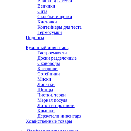
Валики для теста
Венчики
Сита
Скребки и щетки
Кисточки
Контейнеры для теста
Термосумки
Подносы
Кухонный инвентарь
Гастроемкости
Доски разделочные
Сковороды
Кастрюли
Сотейники
Миски
Лопатки
Щипцы
Чистки, терки
Мерная посуда
Лотки и противни
Крышки
Держатели инвентаря
Хозяйственные товары