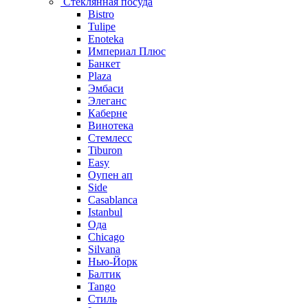
Стеклянная посуда
Bistro
Tulipe
Enoteka
Империал Плюс
Банкет
Plaza
Эмбаси
Элеганс
Каберне
Винотека
Стемлесс
Tiburon
Easy
Оупен ап
Side
Casablanca
Istanbul
Ода
Chicago
Silvana
Нью-Йорк
Балтик
Tango
Стиль