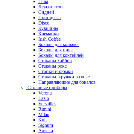
Luna
Лексингтон
Сидней
Принцесса
Disco
Кувшины
Креманки
Irish Coffee
Бокалы для коньяка
Бокалы для пива
Бокалы для коктейлей
Стаканы хайбол
Стаканы рокс
Стопки и рюмки
Стаканы, кружки разные
Направляющие для бокалов
Столовые приборы
Verona
Lazio
Versailles
Rimini
Milan
Kult
Signum
Аляска