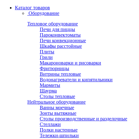
Каталог товаров
Оборудование
Тепловое оборудование
Печи для пиццы
Пароконвектоматы
Печи конвекционные
Шкафы расстойные
Плиты
Грили
Макароноварки и рисоварки
Фритюрницы
Витрины тепловые
Водонагреватели и кипятильники
Мармиты
Шаурма
Столы тепловые
Нейтральное оборудование
Ванны моечные
Зонты вытяжные
Столы производственные и разделочные
Стеллажи
Полки настенные
Тележки-шпильки