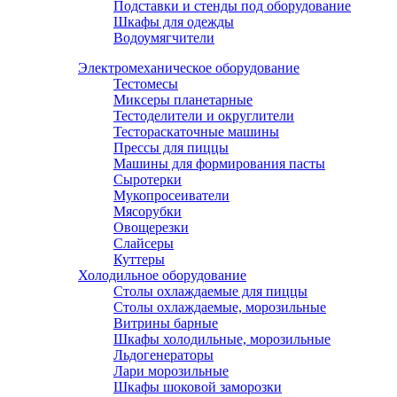
Подставки и стенды под оборудование
Шкафы для одежды
Водоумягчители
Электромеханическое оборудование
Тестомесы
Миксеры планетарные
Тестоделители и округлители
Тестораскаточные машины
Прессы для пиццы
Машины для формирования пасты
Сыротерки
Мукопросеиватели
Мясорубки
Овощерезки
Слайсеры
Куттеры
Холодильное оборудование
Столы охлаждаемые для пиццы
Столы охлаждаемые, морозильные
Витрины барные
Шкафы холодильные, морозильные
Льдогенераторы
Лари морозильные
Шкафы шоковой заморозки