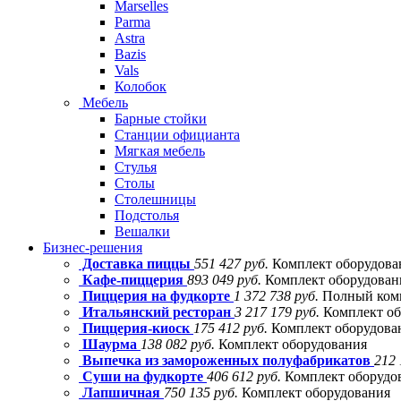
Marselles
Parma
Astra
Bazis
Vals
Колобок
Мебель
Барные стойки
Станции официанта
Мягкая мебель
Стулья
Столы
Столешницы
Подстолья
Вешалки
Бизнес-решения
Доставка пиццы
551 427 руб.
Комплект оборудова
Кафе-пиццерия
893 049 руб.
Комплект оборудовани
Пиццерия на фудкорте
1 372 738 руб.
Полный комп
Итальянский ресторан
3 217 179 руб.
Комплект об
Пиццерия-киоск
175 412 руб.
Комплект оборудова
Шаурма
138 082 руб.
Комплект оборудования
Выпечка из замороженных полуфабрикатов
212 
Суши на фудкорте
406 612 руб.
Комплект оборудо
Лапшичная
750 135 руб.
Комплект оборудования