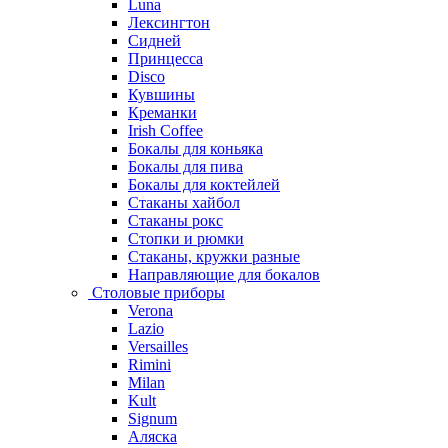
Luna
Лексингтон
Сидней
Принцесса
Disco
Кувшины
Креманки
Irish Coffee
Бокалы для коньяка
Бокалы для пива
Бокалы для коктейлей
Стаканы хайбол
Стаканы рокс
Стопки и рюмки
Стаканы, кружки разные
Направляющие для бокалов
Столовые приборы
Verona
Lazio
Versailles
Rimini
Milan
Kult
Signum
Аляска