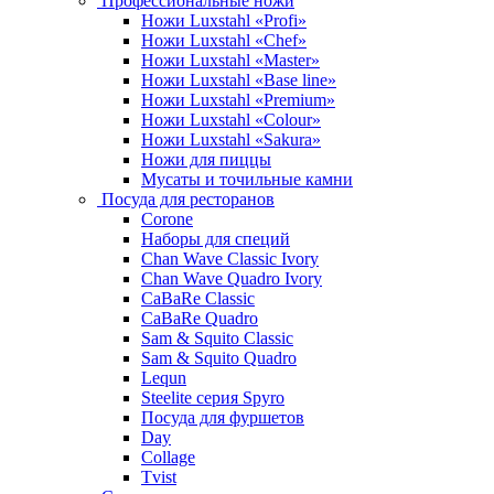
Профессиональные ножи
Ножи Luxstahl «Profi»
Ножи Luxstahl «Chef»
Ножи Luxstahl «Master»
Ножи Luxstahl «Base line»
Ножи Luxstahl «Premium»
Ножи Luxstahl «Colour»
Ножи Luxstahl «Sakura»
Ножи для пиццы
Мусаты и точильные камни
Посуда для ресторанов
Corone
Наборы для специй
Chan Wave Classic Ivory
Chan Wave Quadro Ivory
CaBaRe Classic
CaBaRe Quadro
Sam & Squito Classic
Sam & Squito Quadro
Lequn
Steelite серия Spyro
Посуда для фуршетов
Day
Collage
Tvist