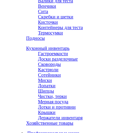
Валики для теста
Венчики
Сита
Скребки и щетки
Кисточки
Контейнеры для теста
Термосумки
Подносы
Кухонный инвентарь
Гастроемкости
Доски разделочные
Сковороды
Кастрюли
Сотейники
Миски
Лопатки
Щипцы
Чистки, терки
Мерная посуда
Лотки и противни
Крышки
Держатели инвентаря
Хозяйственные товары