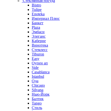
Стеклянная посуда
Bistro
Tulipe
Enoteka
Империал Плюс
Банкет
Plaza
Эмбаси
Элеганс
Каберне
Винотека
Стемлесс
Tiburon
Easy
Оупен ап
Side
Casablanca
Istanbul
Ода
Chicago
Silvana
Нью-Йорк
Балтик
Tango
Стиль