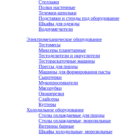
Стеллажи
Полки настенные
Тележки-шпильки
Подставки и стенды под оборудование
Шкафы для одежды
Водоумягчители
Электромеханическое оборудование
Тестомесы
Миксеры планетарные
Тестоделители и округлители
Тестораскаточные машины
Прессы для пиццы
Машины для формирования пасты
Сыротерки
Мукопросеиватели
Мясорубки
Овощерезки
Слайсеры
Куттеры
Холодильное оборудование
Столы охлаждаемые для пиццы
Столы охлаждаемые, морозильные
Витрины барные
Шкафы холодильные, морозильные