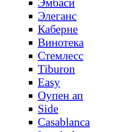
Эмбаси
Элеганс
Каберне
Винотека
Стемлесс
Tiburon
Easy
Оупен ап
Side
Casablanca