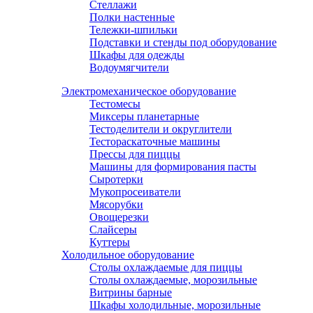
Стеллажи
Полки настенные
Тележки-шпильки
Подставки и стенды под оборудование
Шкафы для одежды
Водоумягчители
Электромеханическое оборудование
Тестомесы
Миксеры планетарные
Тестоделители и округлители
Тестораскаточные машины
Прессы для пиццы
Машины для формирования пасты
Сыротерки
Мукопросеиватели
Мясорубки
Овощерезки
Слайсеры
Куттеры
Холодильное оборудование
Столы охлаждаемые для пиццы
Столы охлаждаемые, морозильные
Витрины барные
Шкафы холодильные, морозильные