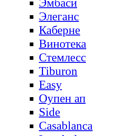
Эмбаси
Элеганс
Каберне
Винотека
Стемлесс
Tiburon
Easy
Оупен ап
Side
Casablanca