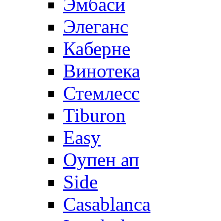
Эмбаси
Элеганс
Каберне
Винотека
Стемлесс
Tiburon
Easy
Оупен ап
Side
Casablanca