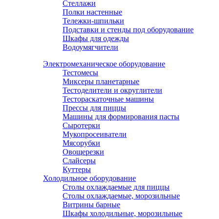
Стеллажи
Полки настенные
Тележки-шпильки
Подставки и стенды под оборудование
Шкафы для одежды
Водоумягчители
Электромеханическое оборудование
Тестомесы
Миксеры планетарные
Тестоделители и округлители
Тестораскаточные машины
Прессы для пиццы
Машины для формирования пасты
Сыротерки
Мукопросеиватели
Мясорубки
Овощерезки
Слайсеры
Куттеры
Холодильное оборудование
Столы охлаждаемые для пиццы
Столы охлаждаемые, морозильные
Витрины барные
Шкафы холодильные, морозильные