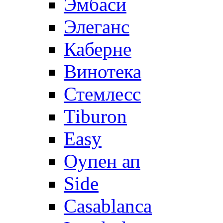
Эмбаси
Элеганс
Каберне
Винотека
Стемлесс
Tiburon
Easy
Оупен ап
Side
Casablanca