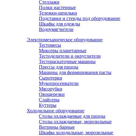
Стеллажи
Полки настенные
Тележки-шпильки
Подставки и стенды под оборудование
Шкафы для одежды
Водоумягчители
Электромеханическое оборудование
Тестомесы
Миксеры планетарные
Тестоделители и округлители
Тестораскаточные машины
Прессы для пиццы
Машины для формирования пасты
Сыротерки
Мукопросеиватели
Мясорубки
Овощерезки
Слайсеры
Куттеры
Холодильное оборудование
Столы охлаждаемые для пиццы
Столы охлаждаемые, морозильные
Витрины барные
Шкафы холодильные, морозильные