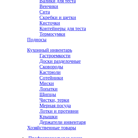
Валики для теста
Венчики
Сита
Скребки и щетки
Кисточки
Контейнеры для теста
Термосумки
Подносы
Кухонный инвентарь
Гастроемкости
Доски разделочные
Сковороды
Кастрюли
Сотейники
Миски
Лопатки
Щипцы
Чистки, терки
Мерная посуда
Лотки и противни
Крышки
Держатели инвентаря
Хозяйственные товары