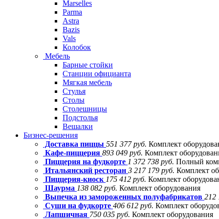
Marselles
Parma
Astra
Bazis
Vals
Колобок
Мебель
Барные стойки
Станции официанта
Мягкая мебель
Стулья
Столы
Столешницы
Подстолья
Вешалки
Бизнес-решения
Доставка пиццы
551 377 руб.
Комплект оборудова
Кафе-пиццерия
893 049 руб.
Комплект оборудовани
Пиццерия на фудкорте
1 372 738 руб.
Полный комп
Итальянский ресторан
3 217 179 руб.
Комплект об
Пиццерия-киоск
175 412 руб.
Комплект оборудова
Шаурма
138 082 руб.
Комплект оборудования
Выпечка из замороженных полуфабрикатов
212 
Суши на фудкорте
406 612 руб.
Комплект оборудо
Лапшичная
750 035 руб.
Комплект оборудования