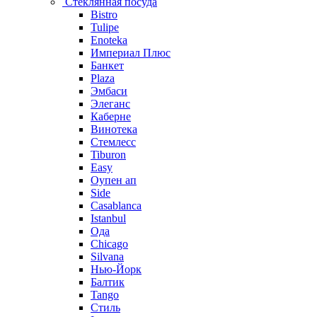
Стеклянная посуда
Bistro
Tulipe
Enoteka
Империал Плюс
Банкет
Plaza
Эмбаси
Элеганс
Каберне
Винотека
Стемлесс
Tiburon
Easy
Оупен ап
Side
Casablanca
Istanbul
Ода
Chicago
Silvana
Нью-Йорк
Балтик
Tango
Стиль