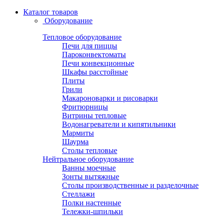
Каталог товаров
Оборудование
Тепловое оборудование
Печи для пиццы
Пароконвектоматы
Печи конвекционные
Шкафы расстойные
Плиты
Грили
Макароноварки и рисоварки
Фритюрницы
Витрины тепловые
Водонагреватели и кипятильники
Мармиты
Шаурма
Столы тепловые
Нейтральное оборудование
Ванны моечные
Зонты вытяжные
Столы производственные и разделочные
Стеллажи
Полки настенные
Тележки-шпильки