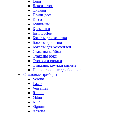
Luna
Лексингтон
Сидней
Принцесса
Disco
Кувшины
Креманки
Irish Coffee
Бокалы для коньяка
Бокалы для пива
Бокалы для коктейлей
Стаканы хайбол
Стаканы рокс
Стопки и рюмки
Стаканы, кружки разные
Направляющие для бокалов
Столовые приборы
Verona
Lazio
Versailles
Rimini
Milan
Kult
Signum
Аляска