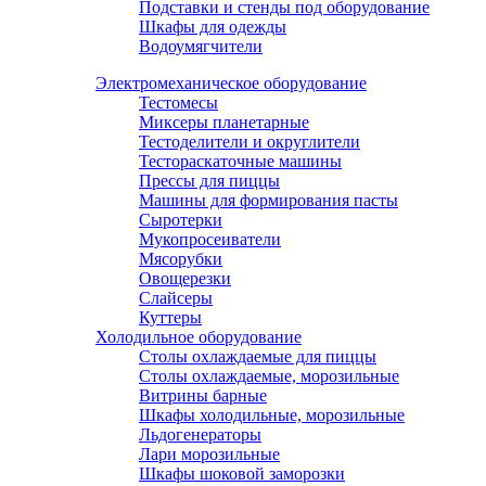
Подставки и стенды под оборудование
Шкафы для одежды
Водоумягчители
Электромеханическое оборудование
Тестомесы
Миксеры планетарные
Тестоделители и округлители
Тестораскаточные машины
Прессы для пиццы
Машины для формирования пасты
Сыротерки
Мукопросеиватели
Мясорубки
Овощерезки
Слайсеры
Куттеры
Холодильное оборудование
Столы охлаждаемые для пиццы
Столы охлаждаемые, морозильные
Витрины барные
Шкафы холодильные, морозильные
Льдогенераторы
Лари морозильные
Шкафы шоковой заморозки