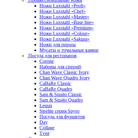
Профессиональные ножи
Ножи Luxstahl «Profi»
Ножи Luxstahl «Chef»
Ножи Luxstahl «Master»
Ножи Luxstahl «Base line»
Ножи Luxstahl «Premium»
Ножи Luxstahl «Colour»
Ножи Luxstahl «Sakura»
Ножи для пиццы
Мусаты и точильные камни
Посуда для ресторанов
Corone
Наборы для специй
Chan Wave Classic Ivory
Chan Wave Quadro Ivory
CaBaRe Classic
CaBaRe Quadro
Sam & Squito Classic
Sam & Squito Quadro
Lequn
Steelite серия Spyro
Посуда для фуршетов
Day
Collage
Tvist