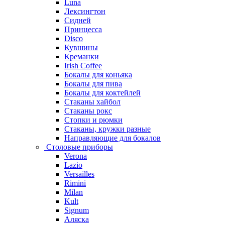
Luna
Лексингтон
Сидней
Принцесса
Disco
Кувшины
Креманки
Irish Coffee
Бокалы для коньяка
Бокалы для пива
Бокалы для коктейлей
Стаканы хайбол
Стаканы рокс
Стопки и рюмки
Стаканы, кружки разные
Направляющие для бокалов
Столовые приборы
Verona
Lazio
Versailles
Rimini
Milan
Kult
Signum
Аляска