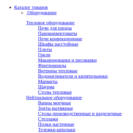
Каталог товаров
Оборудование
Тепловое оборудование
Печи для пиццы
Пароконвектоматы
Печи конвекционные
Шкафы расстойные
Плиты
Грили
Макароноварки и рисоварки
Фритюрницы
Витрины тепловые
Водонагреватели и кипятильники
Мармиты
Шаурма
Столы тепловые
Нейтральное оборудование
Ванны моечные
Зонты вытяжные
Столы производственные и разделочные
Стеллажи
Полки настенные
Тележки-шпильки