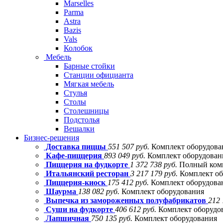
Marselles
Parma
Astra
Bazis
Vals
Колобок
Мебель
Барные стойки
Станции официанта
Мягкая мебель
Стулья
Столы
Столешницы
Подстолья
Вешалки
Бизнес-решения
Доставка пиццы
551 507 руб.
Комплект оборудова
Кафе-пиццерия
893 049 руб.
Комплект оборудовани
Пиццерия на фудкорте
1 372 738 руб.
Полный комп
Итальянский ресторан
3 217 179 руб.
Комплект об
Пиццерия-киоск
175 412 руб.
Комплект оборудова
Шаурма
138 082 руб.
Комплект оборудования
Выпечка из замороженных полуфабрикатов
212 
Суши на фудкорте
406 612 руб.
Комплект оборудо
Лапшичная
750 135 руб.
Комплект оборудования