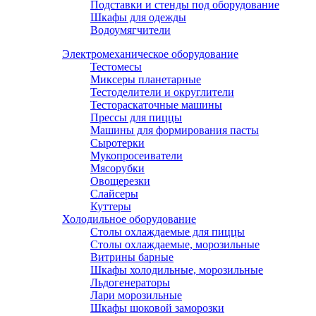
Подставки и стенды под оборудование
Шкафы для одежды
Водоумягчители
Электромеханическое оборудование
Тестомесы
Миксеры планетарные
Тестоделители и округлители
Тестораскаточные машины
Прессы для пиццы
Машины для формирования пасты
Сыротерки
Мукопросеиватели
Мясорубки
Овощерезки
Слайсеры
Куттеры
Холодильное оборудование
Столы охлаждаемые для пиццы
Столы охлаждаемые, морозильные
Витрины барные
Шкафы холодильные, морозильные
Льдогенераторы
Лари морозильные
Шкафы шоковой заморозки