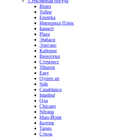
Стеклянная посуда
Bistro
Tulipe
Enoteka
Империал Плюс
Банкет
Plaza
Эмбаси
Элеганс
Каберне
Винотека
Стемлесс
Tiburon
Easy
Оупен ап
Side
Casablanca
Istanbul
Ода
Chicago
Silvana
Нью-Йорк
Балтик
Tango
Стиль