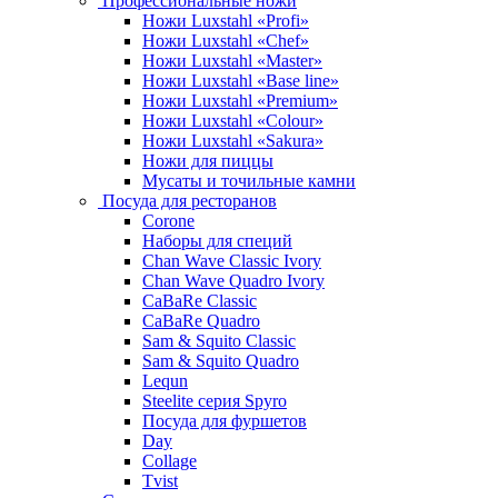
Профессиональные ножи
Ножи Luxstahl «Profi»
Ножи Luxstahl «Chef»
Ножи Luxstahl «Master»
Ножи Luxstahl «Base line»
Ножи Luxstahl «Premium»
Ножи Luxstahl «Colour»
Ножи Luxstahl «Sakura»
Ножи для пиццы
Мусаты и точильные камни
Посуда для ресторанов
Corone
Наборы для специй
Chan Wave Classic Ivory
Chan Wave Quadro Ivory
CaBaRe Classic
CaBaRe Quadro
Sam & Squito Classic
Sam & Squito Quadro
Lequn
Steelite серия Spyro
Посуда для фуршетов
Day
Collage
Tvist