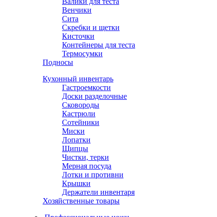
Валики для теста
Венчики
Сита
Скребки и щетки
Кисточки
Контейнеры для теста
Термосумки
Подносы
Кухонный инвентарь
Гастроемкости
Доски разделочные
Сковороды
Кастрюли
Сотейники
Миски
Лопатки
Щипцы
Чистки, терки
Мерная посуда
Лотки и противни
Крышки
Держатели инвентаря
Хозяйственные товары