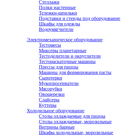
Стеллажи
Полки настенные
Тележки-шпильки
Подставки и стенды под оборудование
Шкафы для одежды
Водоумягчители
Электромеханическое оборудование
Тестомесы
Миксеры планетарные
Тестоделители и округлители
Тестораскаточные машины
Прессы для пиццы
Машины для формирования пасты
Сыротерки
Мукопросеиватели
Мясорубки
Овощерезки
Слайсеры
Куттеры
Холодильное оборудование
Столы охлаждаемые для пиццы
Столы охлаждаемые, морозильные
Витрины барные
Шкафы холодильные, морозильные