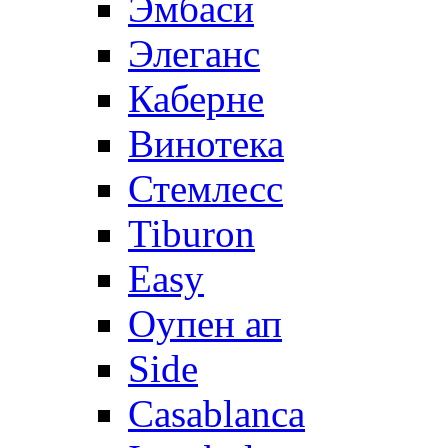
Эмбаси
Элеганс
Каберне
Винотека
Стемлесс
Tiburon
Easy
Оупен ап
Side
Casablanca