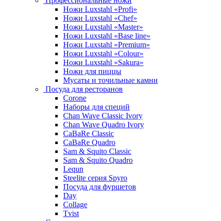
Профессиональные ножи
Ножи Luxstahl «Profi»
Ножи Luxstahl «Chef»
Ножи Luxstahl «Master»
Ножи Luxstahl «Base line»
Ножи Luxstahl «Premium»
Ножи Luxstahl «Colour»
Ножи Luxstahl «Sakura»
Ножи для пиццы
Мусаты и точильные камни
Посуда для ресторанов
Corone
Наборы для специй
Chan Wave Classic Ivory
Chan Wave Quadro Ivory
CaBaRe Classic
CaBaRe Quadro
Sam & Squito Classic
Sam & Squito Quadro
Lequn
Steelite серия Spyro
Посуда для фуршетов
Day
Collage
Tvist