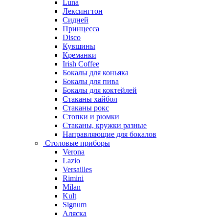
Luna
Лексингтон
Сидней
Принцесса
Disco
Кувшины
Креманки
Irish Coffee
Бокалы для коньяка
Бокалы для пива
Бокалы для коктейлей
Стаканы хайбол
Стаканы рокс
Стопки и рюмки
Стаканы, кружки разные
Направляющие для бокалов
Столовые приборы
Verona
Lazio
Versailles
Rimini
Milan
Kult
Signum
Аляска