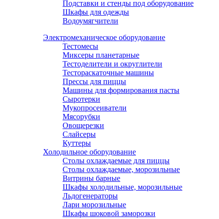
Подставки и стенды под оборудование
Шкафы для одежды
Водоумягчители
Электромеханическое оборудование
Тестомесы
Миксеры планетарные
Тестоделители и округлители
Тестораскаточные машины
Прессы для пиццы
Машины для формирования пасты
Сыротерки
Мукопросеиватели
Мясорубки
Овощерезки
Слайсеры
Куттеры
Холодильное оборудование
Столы охлаждаемые для пиццы
Столы охлаждаемые, морозильные
Витрины барные
Шкафы холодильные, морозильные
Льдогенераторы
Лари морозильные
Шкафы шоковой заморозки