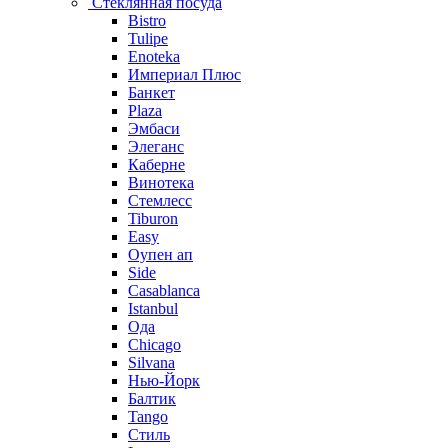
Стеклянная посуда
Bistro
Tulipe
Enoteka
Империал Плюс
Банкет
Plaza
Эмбаси
Элеганс
Каберне
Винотека
Стемлесс
Tiburon
Easy
Оупен ап
Side
Casablanca
Istanbul
Ода
Chicago
Silvana
Нью-Йорк
Балтик
Tango
Стиль