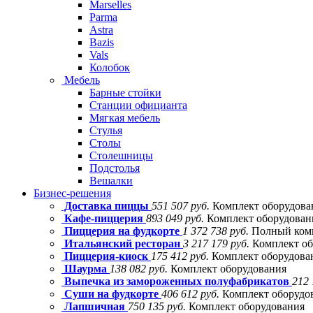
Marselles
Parma
Astra
Bazis
Vals
Колобок
Мебель
Барные стойки
Станции официанта
Мягкая мебель
Стулья
Столы
Столешницы
Подстолья
Вешалки
Бизнес-решения
Доставка пиццы
551 507 руб.
Комплект оборудова
Кафе-пиццерия
893 049 руб.
Комплект оборудовани
Пиццерия на фудкорте
1 372 738 руб.
Полный комп
Итальянский ресторан
3 217 179 руб.
Комплект об
Пиццерия-киоск
175 412 руб.
Комплект оборудова
Шаурма
138 082 руб.
Комплект оборудования
Выпечка из замороженных полуфабрикатов
212 
Суши на фудкорте
406 612 руб.
Комплект оборудо
Лапшичная
750 135 руб.
Комплект оборудования