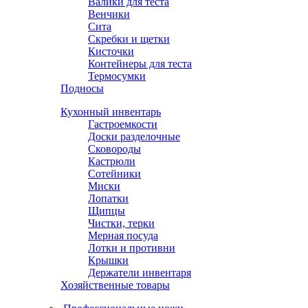
Валики для теста
Венчики
Сита
Скребки и щетки
Кисточки
Контейнеры для теста
Термосумки
Подносы
Кухонный инвентарь
Гастроемкости
Доски разделочные
Сковороды
Кастрюли
Сотейники
Миски
Лопатки
Щипцы
Чистки, терки
Мерная посуда
Лотки и противни
Крышки
Держатели инвентаря
Хозяйственные товары