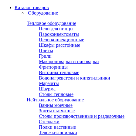
Каталог товаров
Оборудование
Тепловое оборудование
Печи для пиццы
Пароконвектоматы
Печи конвекционные
Шкафы расстойные
Плиты
Грили
Макароноварки и рисоварки
Фритюрницы
Витрины тепловые
Водонагреватели и кипятильники
Мармиты
Шаурма
Столы тепловые
Нейтральное оборудование
Ванны моечные
Зонты вытяжные
Столы производственные и разделочные
Стеллажи
Полки настенные
Тележки-шпильки