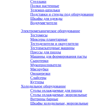
Стеллажи
Полки настенные
Тележки-шпильки
Подставки и стенды под оборудование
Шкафы для одежды
Водоумягчители
Электромеханическое оборудование
Тестомесы
Миксеры планетарные
Тестоделители и округлители
Тестораскаточные машины
Прессы для пиццы
Машины для формирования пасты
Сыротерки
Мукопросеиватели
Мясорубки
Овощерезки
Слайсеры
Куттеры
Холодильное оборудование
Столы охлаждаемые для пиццы
Столы охлаждаемые, морозильные
Витрины барные
Шкафы холодильные, морозильные