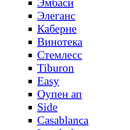
Эмбаси
Элеганс
Каберне
Винотека
Стемлесс
Tiburon
Easy
Оупен ап
Side
Casablanca