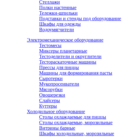
Стеллажи
Полки настенные
Тележки-шпильки
Подставки и стенды под оборудование
Шкафы для одежды
Водоумягчители
Электромеханическое оборудование
Тестомесы
Миксеры планетарные
Тестоделители и округлители
Тестораскаточные машины
Прессы для пиццы
Машины для формирования пасты
Сыротерки
Мукопросеиватели
Мясорубки
Овощерезки
Слайсеры
Куттеры
Холодильное оборудование
Столы охлаждаемые для пиццы
Столы охлаждаемые, морозильные
Витрины барные
Шкафы холодильные, морозильные