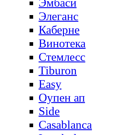
Эмбаси
Элеганс
Каберне
Винотека
Стемлесс
Tiburon
Easy
Оупен ап
Side
Casablanca