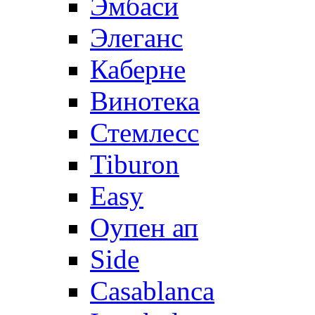
Эмбаси
Элеганс
Каберне
Винотека
Стемлесс
Tiburon
Easy
Оупен ап
Side
Casablanca