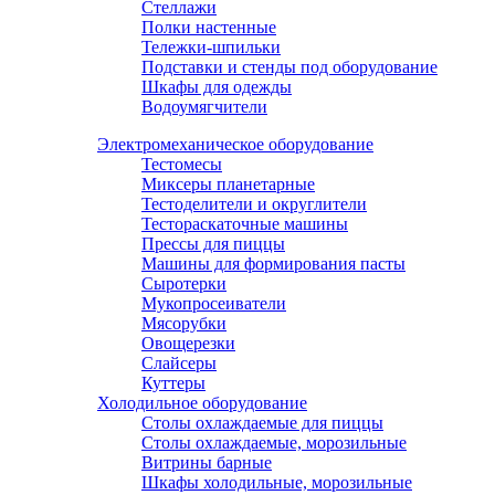
Стеллажи
Полки настенные
Тележки-шпильки
Подставки и стенды под оборудование
Шкафы для одежды
Водоумягчители
Электромеханическое оборудование
Тестомесы
Миксеры планетарные
Тестоделители и округлители
Тестораскаточные машины
Прессы для пиццы
Машины для формирования пасты
Сыротерки
Мукопросеиватели
Мясорубки
Овощерезки
Слайсеры
Куттеры
Холодильное оборудование
Столы охлаждаемые для пиццы
Столы охлаждаемые, морозильные
Витрины барные
Шкафы холодильные, морозильные