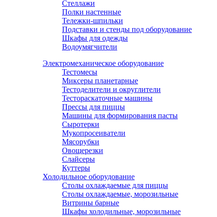
Стеллажи
Полки настенные
Тележки-шпильки
Подставки и стенды под оборудование
Шкафы для одежды
Водоумягчители
Электромеханическое оборудование
Тестомесы
Миксеры планетарные
Тестоделители и округлители
Тестораскаточные машины
Прессы для пиццы
Машины для формирования пасты
Сыротерки
Мукопросеиватели
Мясорубки
Овощерезки
Слайсеры
Куттеры
Холодильное оборудование
Столы охлаждаемые для пиццы
Столы охлаждаемые, морозильные
Витрины барные
Шкафы холодильные, морозильные