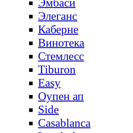
Эмбаси
Элеганс
Каберне
Винотека
Стемлесс
Tiburon
Easy
Оупен ап
Side
Casablanca