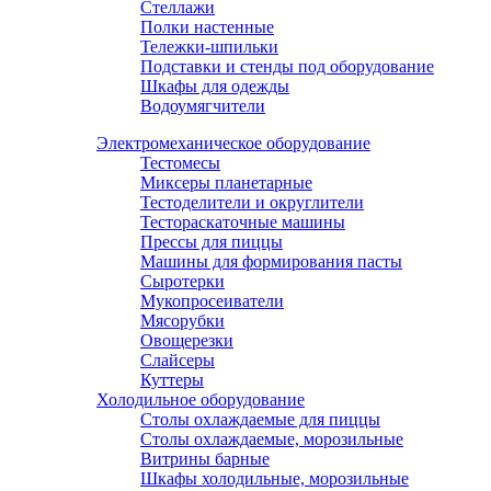
Стеллажи
Полки настенные
Тележки-шпильки
Подставки и стенды под оборудование
Шкафы для одежды
Водоумягчители
Электромеханическое оборудование
Тестомесы
Миксеры планетарные
Тестоделители и округлители
Тестораскаточные машины
Прессы для пиццы
Машины для формирования пасты
Сыротерки
Мукопросеиватели
Мясорубки
Овощерезки
Слайсеры
Куттеры
Холодильное оборудование
Столы охлаждаемые для пиццы
Столы охлаждаемые, морозильные
Витрины барные
Шкафы холодильные, морозильные