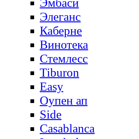
Эмбаси
Элеганс
Каберне
Винотека
Стемлесс
Tiburon
Easy
Оупен ап
Side
Casablanca