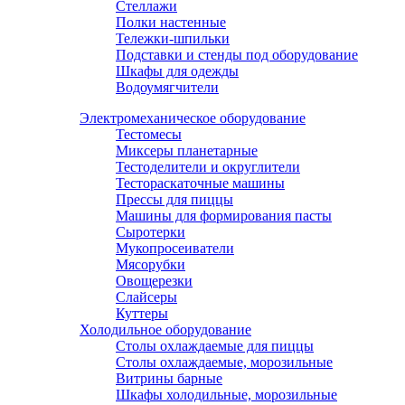
Стеллажи
Полки настенные
Тележки-шпильки
Подставки и стенды под оборудование
Шкафы для одежды
Водоумягчители
Электромеханическое оборудование
Тестомесы
Миксеры планетарные
Тестоделители и округлители
Тестораскаточные машины
Прессы для пиццы
Машины для формирования пасты
Сыротерки
Мукопросеиватели
Мясорубки
Овощерезки
Слайсеры
Куттеры
Холодильное оборудование
Столы охлаждаемые для пиццы
Столы охлаждаемые, морозильные
Витрины барные
Шкафы холодильные, морозильные