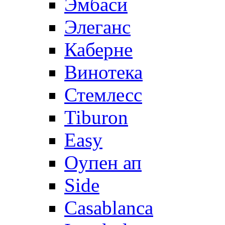
Эмбаси
Элеганс
Каберне
Винотека
Стемлесс
Tiburon
Easy
Оупен ап
Side
Casablanca