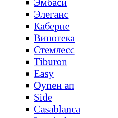
Эмбаси
Элеганс
Каберне
Винотека
Стемлесс
Tiburon
Easy
Оупен ап
Side
Casablanca