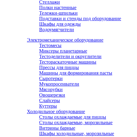
Стеллажи
Полки настенные
Тележки-шпильки
Подставки и стенды под оборудование
Шкафы для одежды
Водоумягчители
Электромеханическое оборудование
Тестомесы
Миксеры планетарные
Тестоделители и округлители
Тестораскаточные машины
Прессы для пиццы
Машины для формирования пасты
Сыротерки
Мукопросеиватели
Мясорубки
Овощерезки
Слайсеры
Куттеры
Холодильное оборудование
Столы охлаждаемые для пиццы
Столы охлаждаемые, морозильные
Витрины барные
Шкафы холодильные, морозильные