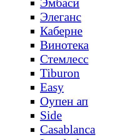
Эмбаси
Элеганс
Каберне
Винотека
Стемлесс
Tiburon
Easy
Оупен ап
Side
Casablanca