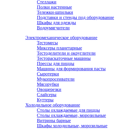
Стеллажи
Полки настенные
Тележки-шпильки
Подставки и стенды под оборудование
Шкафы для одежды
Водоумягчители
Электромеханическое оборудование
Тестомесы
Миксеры планетарные
Тестоделители и округлители
Тестораскаточные машины
Прессы для пиццы
Машины для формирования пасты
Сыротерки
Мукопросеиватели
Мясорубки
Овощерезки
Слайсеры
Куттеры
Холодильное оборудование
Столы охлаждаемые для пиццы
Столы охлаждаемые, морозильные
Витрины барные
Шкафы холодильные, морозильные