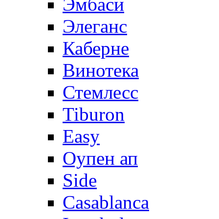
Эмбаси
Элеганс
Каберне
Винотека
Стемлесс
Tiburon
Easy
Оупен ап
Side
Casablanca