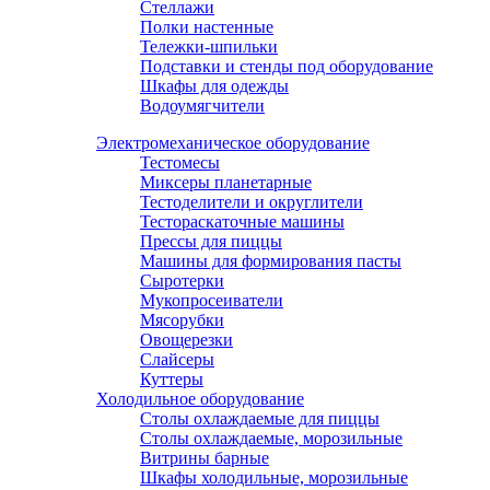
Стеллажи
Полки настенные
Тележки-шпильки
Подставки и стенды под оборудование
Шкафы для одежды
Водоумягчители
Электромеханическое оборудование
Тестомесы
Миксеры планетарные
Тестоделители и округлители
Тестораскаточные машины
Прессы для пиццы
Машины для формирования пасты
Сыротерки
Мукопросеиватели
Мясорубки
Овощерезки
Слайсеры
Куттеры
Холодильное оборудование
Столы охлаждаемые для пиццы
Столы охлаждаемые, морозильные
Витрины барные
Шкафы холодильные, морозильные