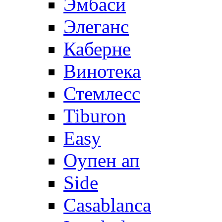
Эмбаси
Элеганс
Каберне
Винотека
Стемлесс
Tiburon
Easy
Оупен ап
Side
Casablanca