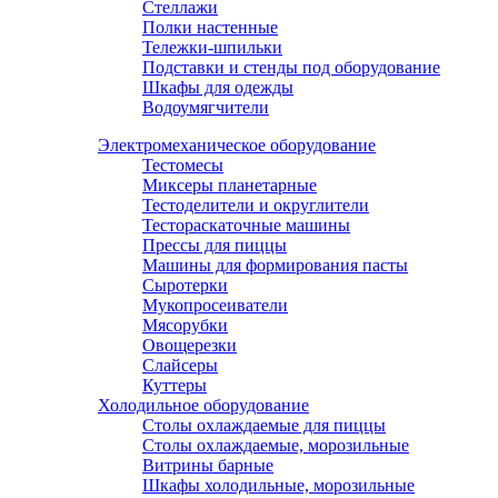
Стеллажи
Полки настенные
Тележки-шпильки
Подставки и стенды под оборудование
Шкафы для одежды
Водоумягчители
Электромеханическое оборудование
Тестомесы
Миксеры планетарные
Тестоделители и округлители
Тестораскаточные машины
Прессы для пиццы
Машины для формирования пасты
Сыротерки
Мукопросеиватели
Мясорубки
Овощерезки
Слайсеры
Куттеры
Холодильное оборудование
Столы охлаждаемые для пиццы
Столы охлаждаемые, морозильные
Витрины барные
Шкафы холодильные, морозильные