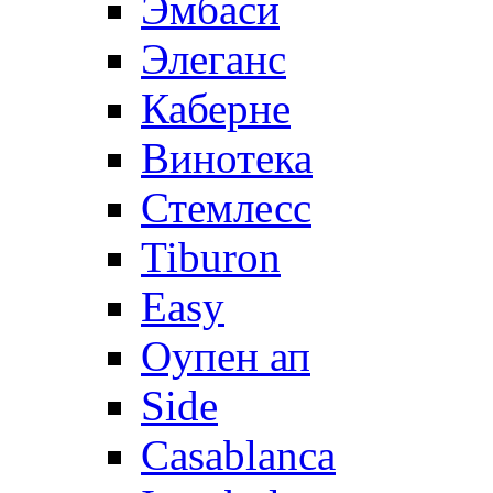
Эмбаси
Элеганс
Каберне
Винотека
Стемлесс
Tiburon
Easy
Оупен ап
Side
Casablanca