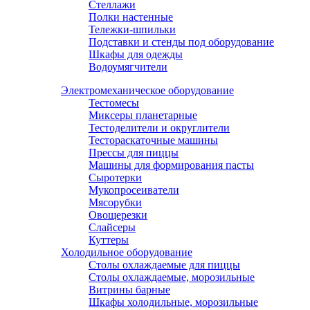
Стеллажи
Полки настенные
Тележки-шпильки
Подставки и стенды под оборудование
Шкафы для одежды
Водоумягчители
Электромеханическое оборудование
Тестомесы
Миксеры планетарные
Тестоделители и округлители
Тестораскаточные машины
Прессы для пиццы
Машины для формирования пасты
Сыротерки
Мукопросеиватели
Мясорубки
Овощерезки
Слайсеры
Куттеры
Холодильное оборудование
Столы охлаждаемые для пиццы
Столы охлаждаемые, морозильные
Витрины барные
Шкафы холодильные, морозильные