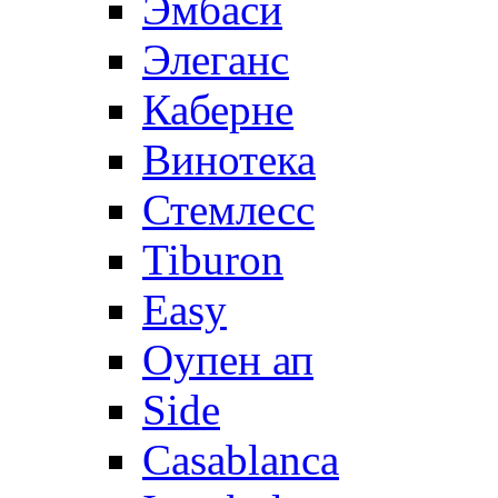
Эмбаси
Элеганс
Каберне
Винотека
Стемлесс
Tiburon
Easy
Оупен ап
Side
Casablanca