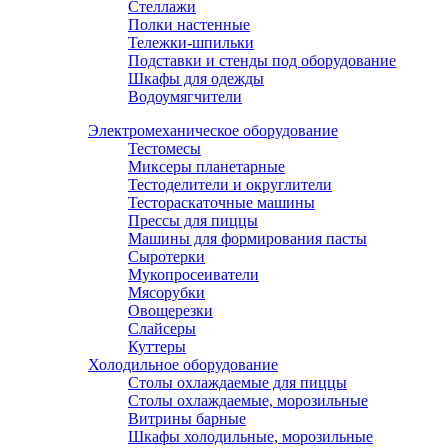
Стеллажи
Полки настенные
Тележки-шпильки
Подставки и стенды под оборудование
Шкафы для одежды
Водоумягчители
Электромеханическое оборудование
Тестомесы
Миксеры планетарные
Тестоделители и округлители
Тестораскаточные машины
Прессы для пиццы
Машины для формирования пасты
Сыротерки
Мукопросеиватели
Мясорубки
Овощерезки
Слайсеры
Куттеры
Холодильное оборудование
Столы охлаждаемые для пиццы
Столы охлаждаемые, морозильные
Витрины барные
Шкафы холодильные, морозильные