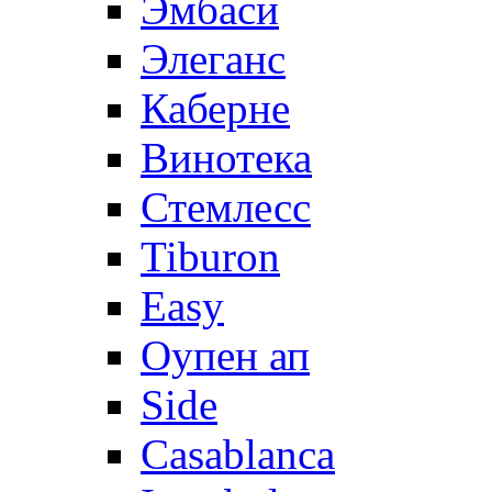
Эмбаси
Элеганс
Каберне
Винотека
Стемлесс
Tiburon
Easy
Оупен ап
Side
Casablanca