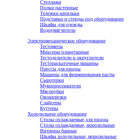
Стеллажи
Полки настенные
Тележки-шпильки
Подставки и стенды под оборудование
Шкафы для одежды
Водоумягчители
Электромеханическое оборудование
Тестомесы
Миксеры планетарные
Тестоделители и округлители
Тестораскаточные машины
Прессы для пиццы
Машины для формирования пасты
Сыротерки
Мукопросеиватели
Мясорубки
Овощерезки
Слайсеры
Куттеры
Холодильное оборудование
Столы охлаждаемые для пиццы
Столы охлаждаемые, морозильные
Витрины барные
Шкафы холодильные, морозильные