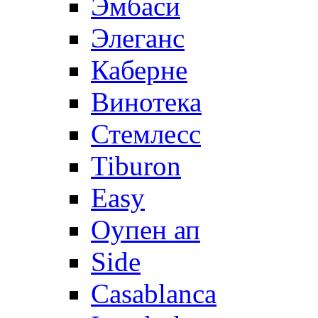
Эмбаси
Элеганс
Каберне
Винотека
Стемлесс
Tiburon
Easy
Оупен ап
Side
Casablanca