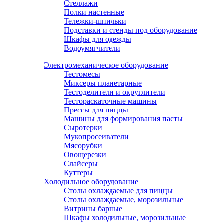
Стеллажи
Полки настенные
Тележки-шпильки
Подставки и стенды под оборудование
Шкафы для одежды
Водоумягчители
Электромеханическое оборудование
Тестомесы
Миксеры планетарные
Тестоделители и округлители
Тестораскаточные машины
Прессы для пиццы
Машины для формирования пасты
Сыротерки
Мукопросеиватели
Мясорубки
Овощерезки
Слайсеры
Куттеры
Холодильное оборудование
Столы охлаждаемые для пиццы
Столы охлаждаемые, морозильные
Витрины барные
Шкафы холодильные, морозильные