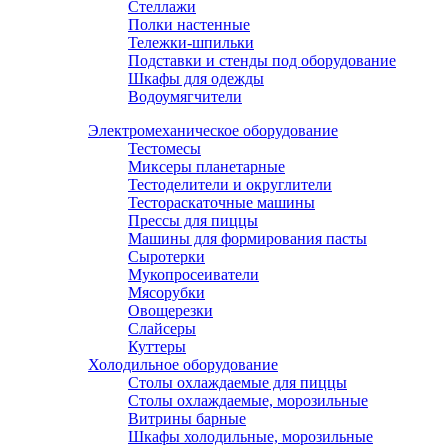
Стеллажи
Полки настенные
Тележки-шпильки
Подставки и стенды под оборудование
Шкафы для одежды
Водоумягчители
Электромеханическое оборудование
Тестомесы
Миксеры планетарные
Тестоделители и округлители
Тестораскаточные машины
Прессы для пиццы
Машины для формирования пасты
Сыротерки
Мукопросеиватели
Мясорубки
Овощерезки
Слайсеры
Куттеры
Холодильное оборудование
Столы охлаждаемые для пиццы
Столы охлаждаемые, морозильные
Витрины барные
Шкафы холодильные, морозильные