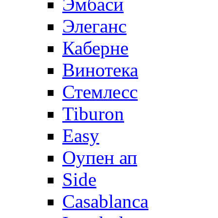
Эмбаси
Элеганс
Каберне
Винотека
Стемлесс
Tiburon
Easy
Оупен ап
Side
Casablanca