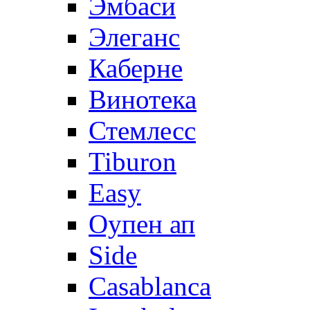
Эмбаси
Элеганс
Каберне
Винотека
Стемлесс
Tiburon
Easy
Оупен ап
Side
Casablanca