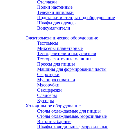
Стеллажи
Полки настенные
Тележки-шпильки
Подставки и стенды под оборудование
Шкафы для одежды
Водоумягчители
Электромеханическое оборудование
Тестомесы
Миксеры планетарные
Тестоделители и округлители
Тестораскаточные машины
Прессы для пиццы
Машины для формирования пасты
Сыротерки
Мукопросеиватели
Мясорубки
Овощерезки
Слайсеры
Куттеры
Холодильное оборудование
Столы охлаждаемые для пиццы
Столы охлаждаемые, морозильные
Витрины барные
Шкафы холодильные, морозильные