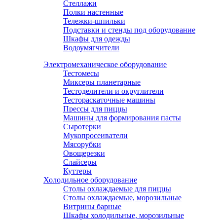
Стеллажи
Полки настенные
Тележки-шпильки
Подставки и стенды под оборудование
Шкафы для одежды
Водоумягчители
Электромеханическое оборудование
Тестомесы
Миксеры планетарные
Тестоделители и округлители
Тестораскаточные машины
Прессы для пиццы
Машины для формирования пасты
Сыротерки
Мукопросеиватели
Мясорубки
Овощерезки
Слайсеры
Куттеры
Холодильное оборудование
Столы охлаждаемые для пиццы
Столы охлаждаемые, морозильные
Витрины барные
Шкафы холодильные, морозильные