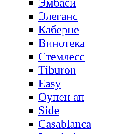
Эмбаси
Элеганс
Каберне
Винотека
Стемлесс
Tiburon
Easy
Оупен ап
Side
Casablanca