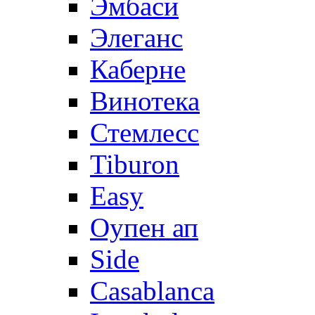
Эмбаси
Элеганс
Каберне
Винотека
Стемлесс
Tiburon
Easy
Оупен ап
Side
Casablanca