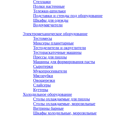
Стеллажи
Полки настенные
Тележки-шпильки
Подставки и стенды под оборудование
Шкафы для одежды
Водоумягчители
Электромеханическое оборудование
Тестомесы
Миксеры планетарные
Тестоделители и округлители
Тестораскаточные машины
Прессы для пиццы
Машины для формирования пасты
Сыротерки
Мукопросеиватели
Мясорубки
Овощерезки
Слайсеры
Куттеры
Холодильное оборудование
Столы охлаждаемые для пиццы
Столы охлаждаемые, морозильные
Витрины барные
Шкафы холодильные, морозильные